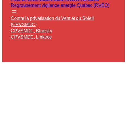
Regroupement vigilance énergie Québec (RVÉQ)
Contre la privatisation du Vent et du Soleil
(CPVSMDC)
CPVSMDC, Bluesky
CPVSMDC, Linktree