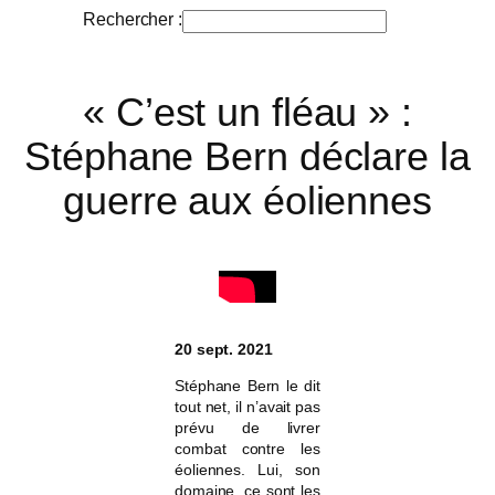
Rechercher :
R
e
c
« C’est un fléau » :
h
e
Stéphane Bern déclare la
r
c
guerre aux éoliennes
h
e
r
20 sept. 2021
Stéphane Bern le dit
tout net, il n’avait pas
prévu de livrer
combat contre les
éoliennes. Lui, son
domaine, ce sont les