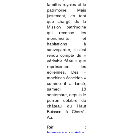
familles royales et le
patrimoine. Mais
justement, en tant
que chargé de la
Mission patrimoine
qui recense les
monuments et
habitations à
sauvegarder, il s’est
rendu compte du «
véritable fléau » que
représentent les
éoliennes. Des «
machines écocides »
comme il a lancé,
samedi 18
septembre, depuis le
perron délabré du
château du Haut
Buisson à Cherré-
Au.
Réf. :
https://www.youtube.