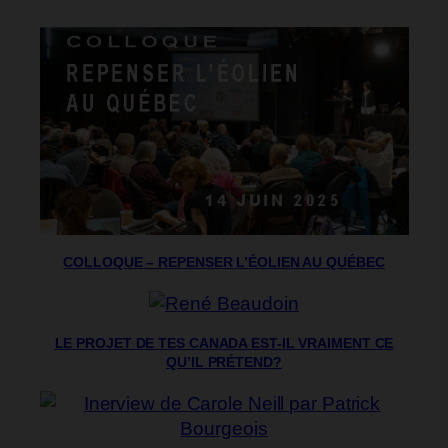
COLLOQUE – REPENSER L’ÉOLIEN AU QUÉBEC
LE PROJET DE TES CANADA EST-IL VRAIMENT CE
QU’IL PRÉTEND?