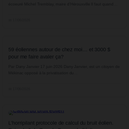
écoeuré Michel Tremblay, maire d’Hérouxville Il faut quand…
📅 17/06/2026
59 éoliennes autour de chez moi… et 3000 $
pour me faire avaler ça?
Par Dany Janvier 17 juin 2026 Dany Janvier, est un citoyen de
Mékinac opposé à la privatisation du…
📅 17/06/2026
L’horripilant protocole de calcul du bruit éolien.