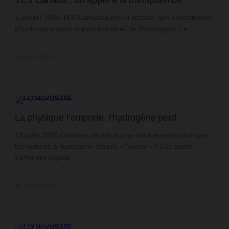
TES Canada : un appel à la transparence
2 janvier 2024 TES Canada a prévu installer son électrolyseur
d’hydrogène dans le parc industriel de Shawinigan. Le…
📅 26/10/2025
La physique l’emporte, l’hydrogène perd
19 juillet 2025 Combien de fois avons-nous entendu dire que
les voitures à hydrogène étaient « l’avenir » ? Cet avenir
s’effondre depuis…
📅 26/07/2025