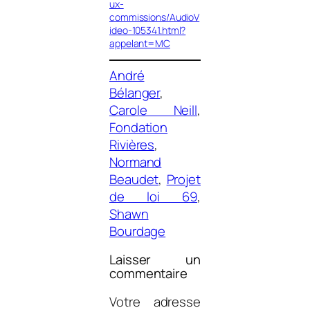
ux-
commissions/AudioV
ideo-105341.html?
appelant=MC
André
Bélanger
, 
Carole Neill
, 
Fondation
Rivières
, 
Normand
Beaudet
, 
Projet
de loi 69
, 
Shawn
Bourdage
Laisser un
commentaire
Votre adresse