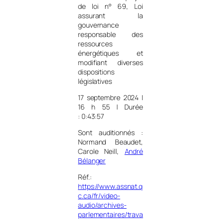
de loi n° 69, Loi
assurant la
gouvernance
responsable des
ressources
énergétiques et
modifiant diverses
dispositions
législatives
17 septembre 2024 |
16 h 55 | Durée
: 0:43:57
Sont auditionnés :
Normand Beaudet,
Carole Neill,
André
Bélanger
Réf.:
https://www.assnat.q
c.ca/fr/video-
audio/archives-
parlementaires/trava