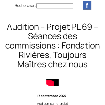
Rechercher :
R
e
c
h
Audition – Projet PL 69 –
e
Séances des
r
c
commissions : Fondation
h
Rivières, Toujours
e
r
Maîtres chez nous
17 septembre 2024
Audition sur le projet