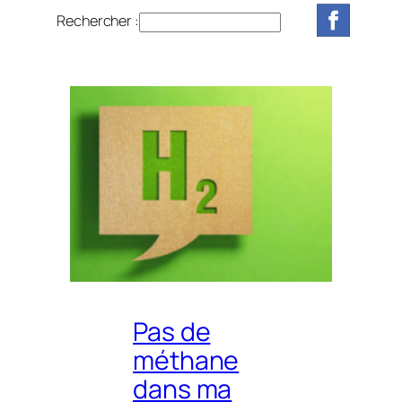
Rechercher :
R
e
c
h
e
r
c
h
e
r
Pas de
méthane
dans ma