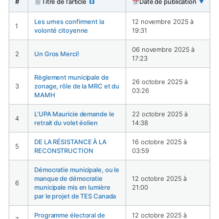
#
Titre de l’article
Date de publication
▼
Les urnes confirment la
12 novembre 2025 à
1
volonté citoyenne
19:31
06 novembre 2025 à
2
Un Gros Merci!
17:23
Règlement municipale de
26 octobre 2025 à
3
zonage, rôle de la MRC et du
03:26
MAMH
L’UPA Mauricie demande le
22 octobre 2025 à
4
retrait du volet éolien
14:38
DE LA RÉSISTANCE À LA
16 octobre 2025 à
5
RECONSTRUCTION
03:59
Démocratie municipale, ou le
manque de démocratie
12 octobre 2025 à
6
municipale mis en lumière
21:00
par le projet de TES Canada
Programme électoral de
12 octobre 2025 à