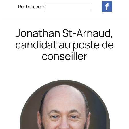
Rechercher :
R
e
c
h
Jonathan St-Arnaud,
e
candidat au poste de
r
c
conseiller
h
e
r