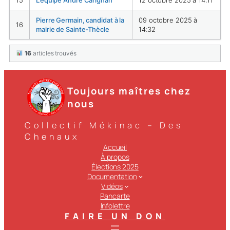
15
L’équipe André Carignan
12 octobre 2025 à 14:11
Pierre Germain, candidat à la
09 octobre 2025 à
16
mairie de Sainte-Thècle
14:32
16
articles trouvés
Toujours maîtres chez
nous
Collectif Mékinac – Des
Chenaux
Accueil
À propos
Élections 2025
Documentation
Vidéos
Pancarte
Infolettre
FAIRE UN DON