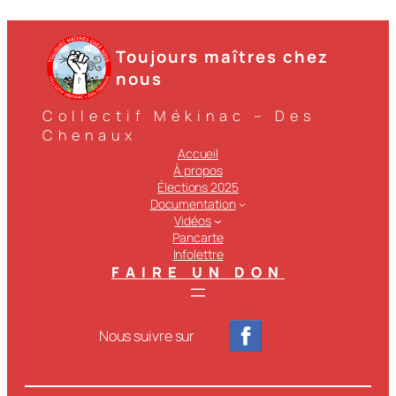
Toujours maîtres chez
nous
Collectif Mékinac – Des
Chenaux
Accueil
À propos
Élections 2025
Documentation
Vidéos
Pancarte
Infolettre
FAIRE UN DON
Nous suivre sur