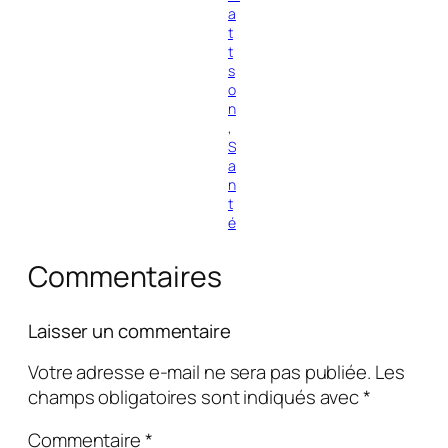
a
t
t
s
o
n
, 
S
a
n
t
é
Commentaires
Laisser un commentaire
Votre adresse e-mail ne sera pas publiée.
Les
champs obligatoires sont indiqués avec
*
Commentaire
*