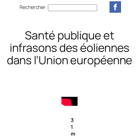
Rechercher :
R
e
c
h
Santé publique et
e
infrasons des éoliennes
r
c
dans l’Union européenne
h
e
r
3
1
m