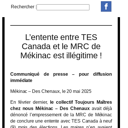
Rechercher :
R
e
c
h
L’entente entre TES
e
r
Canada et le MRC de
c
Mékinac est illégitime !
h
e
r
Communiqué de presse – pour diffusion
immédiate
Mékinac – Des Chenaux, le 20 mai 2025
En février dernier,
le collectif Toujours Maîtres
chez nous Mékinac – Des Chenaux
avait déjà
dénoncé l’empressement de la MRC de Mékinac
de conclure une entente avec TES Canada à neuf
(9) mois des élections. Les maires n’en avaient