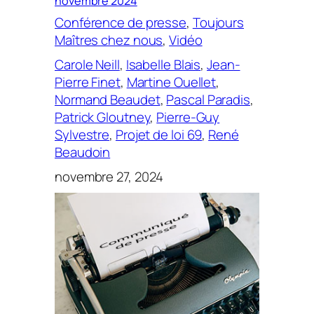
novembre 2024
Conférence de presse
, 
Toujours
Maîtres chez nous
, 
Vidéo
Carole Neill
, 
Isabelle Blais
, 
Jean-
Pierre Finet
, 
Martine Ouellet
, 
Normand Beaudet
, 
Pascal Paradis
, 
Patrick Gloutney
, 
Pierre-Guy
Sylvestre
, 
Projet de loi 69
, 
René
Beaudoin
novembre 27, 2024