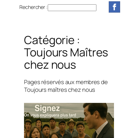
Rechercher :
R
e
c
h
Catégorie :
e
r
Toujours Maîtres
c
chez nous
h
e
r
Pages réservés aux membres de
Toujours maîtres chez nous