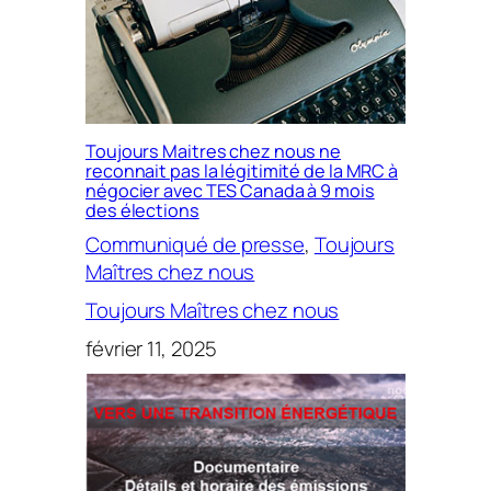
Toujours Maitres chez nous ne
reconnait pas la légitimité de la MRC à
négocier avec TES Canada à 9 mois
des élections
Communiqué de presse
, 
Toujours
Maîtres chez nous
Toujours Maîtres chez nous
février 11, 2025