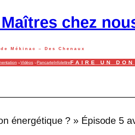
 Maîtres chez nou
s de Mékinac – Des Chenaux
FAIRE UN DON
entation
Vidéos
Pancarte
Infolettre
tion énergétique ? » Épisode 5 