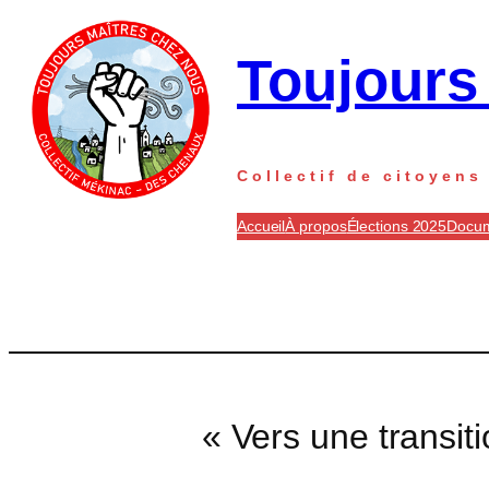
Aller
au
Toujours
contenu
Collectif de citoyen
Accueil
À propos
Élections 2025
Docum
« Vers une transi