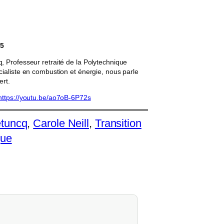
c
h
e
25
r
 Professeur retraité de la Polytechnique
ialiste en combustion et énergie, nous parle
ert.
https://youtu.be/ao7oB-6P72s
tuncq
, 
Carole Neill
, 
Transition
que