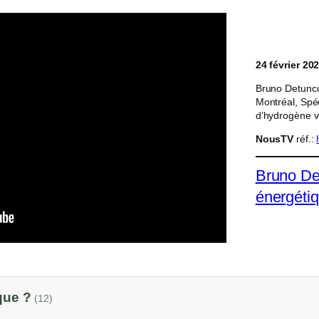
24 février 20
Bruno Detuncq,
Montréal, Spéc
d’hydrogène v
NousTV
réf.:
Bruno De
énergéti
ique ?
(12)