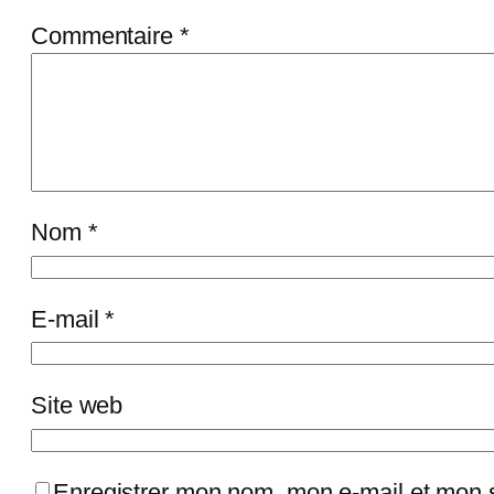
Commentaire
*
Nom
*
E-mail
*
Site web
Enregistrer mon nom, mon e-mail et mon s