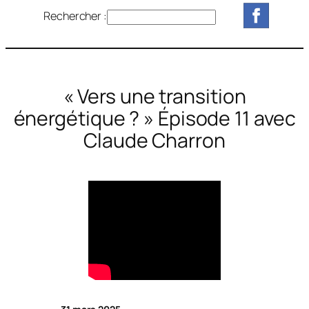
Rechercher :
R
e
c
h
e
« Vers une transition
r
énergétique ? » Épisode 11 avec
c
Claude Charron
h
e
r