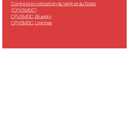
Contre la privatisation du Vent et du Soleil
(CPVSMDC)
CPVSMDC, Bluesky
CPVSMDC, Linktree