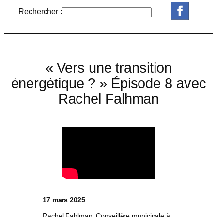
Rechercher :
R
e
c
h
e
« Vers une transition
r
énergétique ? » Épisode 8 avec
c
Rachel Falhman
h
e
r
17 mars 2025
Rachel Fahlman, Conseillère municipale à