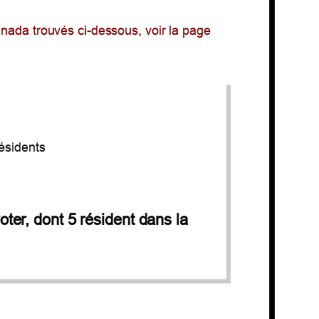
c
h
nada trouvés ci-dessous, voir la page
e
r
ésidents
oter, dont 5 résident dans la