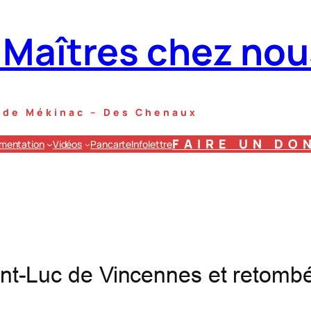
 Maîtres chez nou
s de Mékinac – Des Chenaux
FAIRE UN DO
mentation
Vidéos
Pancarte
Infolettre
aint-Luc de Vincennes et retom