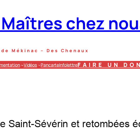
 Maîtres chez nou
s de Mékinac – Des Chenaux
FAIRE UN DO
mentation
Vidéos
Pancarte
Infolettre
de Saint-Sévérin et retombées