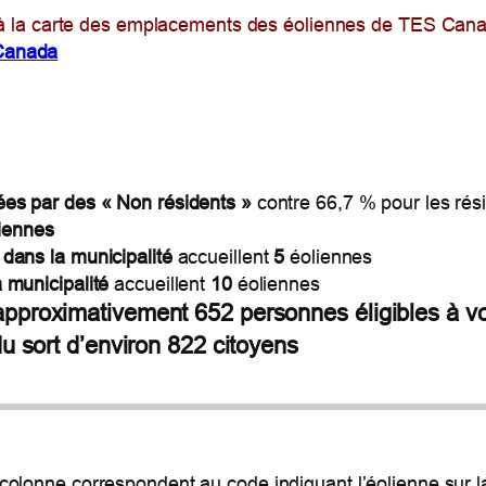
et à la carte des emplacements des éoliennes de TES Canad
Canada
es par des « Non résidents »
contre 66,7 % pour les rés
iennes
 dans la municipalité
accueillent
5
éoliennes
a municipalité
accueillent
10
éoliennes
pproximativement 652 personnes éligibles à vo
du sort d’environ 822 citoyens
 colonne correspondent au code indiquant l’éolienne sur l