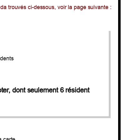
c
a trouvés ci-dessous, voir la page suivante :
h
e
r
idents
ter, dont seulement 6 résident
a carte