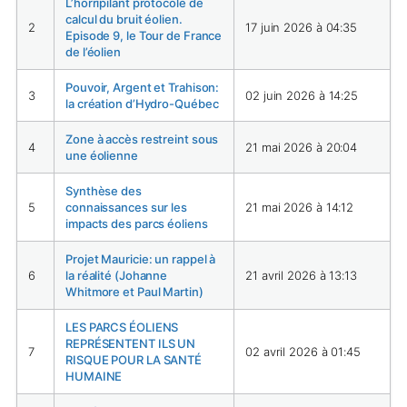
L’horripilant protocole de
calcul du bruit éolien.
2
17 juin 2026 à 04:35
Episode 9, le Tour de France
de l’éolien
Pouvoir, Argent et Trahison:
3
02 juin 2026 à 14:25
la création d’Hydro-Québec
Zone à accès restreint sous
4
21 mai 2026 à 20:04
une éolienne
Synthèse des
5
connaissances sur les
21 mai 2026 à 14:12
impacts des parcs éoliens
Projet Mauricie: un rappel à
6
la réalité (Johanne
21 avril 2026 à 13:13
Whitmore et Paul Martin)
LES PARCS ÉOLIENS
REPRÉSENTENT ILS UN
7
02 avril 2026 à 01:45
RISQUE POUR LA SANTÉ
HUMAINE