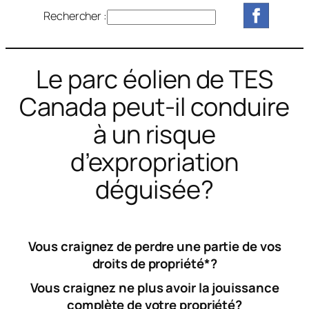
Rechercher :
R
e
c
h
Le parc éolien de TES
e
Canada peut-il conduire
r
c
à un risque
h
d’expropriation
e
r
déguisée?
Vous craignez de perdre une partie de vos
droits de propriété*?
Vous craignez ne plus avoir la jouissance
complète de votre propriété?