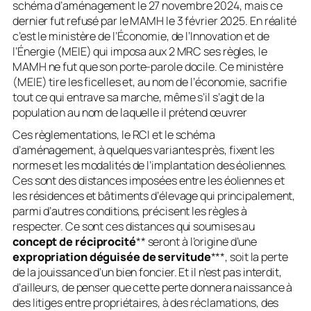
schéma d’aménagement le 27 novembre 2024, mais ce
dernier fut refusé par le MAMH le 3 février 2025. En réalité
c’est le ministère de l’Économie, de l’Innovation et de
l’Énergie (MEIE) qui imposa aux 2 MRC ses règles, le
MAMH ne fut que son porte-parole docile. Ce ministère
(MEIE) tire les ficelles et, au nom de l’économie, sacrifie
tout ce qui entrave sa marche, même s’il s’agit de la
population au nom de laquelle il prétend œuvrer
Ces règlementations, le RCI et le schéma
d’aménagement, à quelques variantes près, fixent les
normes et les modalités de l’implantation des éoliennes.
Ces sont des distances imposées entre les éoliennes et
les résidences et bâtiments d’élevage qui principalement,
parmi d’autres conditions, précisent les règles à
respecter. Ce sont ces distances qui soumises au
concept de réciprocité
** seront à l’origine d’une
expropriation déguisée de servitude
***, soit la perte
de la jouissance d’un bien foncier. Et il n’est pas interdit,
d’ailleurs, de penser que cette perte donnera naissance à
des litiges entre propriétaires, à des réclamations, des