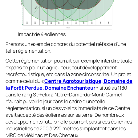
Impact de 4 éoliennes
Prenons un exemple concret du potentiel néfaste d’une
telle règlementation.
Cette règlementation pourrait par exemple interdire toute
expansion pour un agriculteur, tout développement
récréotouristique, etc dans la zone circonscrite. Un projet
comme celui du «
Centre Agrotouristique, Domaine de
la Forêt Perdue, Domaine Enchanteur
» situé au 1180
dans le rang St-Félix à Notre-Dame-du-Mont-Carmel
n’aurait pu voir le jour dans le cadre d’une telle
règlementation, si un des voisins immédiats de ce Centre
avait accepté des éoliennes sur sa terre. De nombreux
développements futurs ne le pourront pas si ces éoliennes
industrielles de 200 à 220 mètres s’implantent dans les
MRC de Mékinac et Des Chenaux.