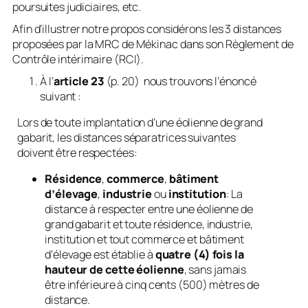
poursuites judiciaires, etc.
Afin d’illustrer notre propos considérons les 3 distances
proposées par la MRC de Mékinac dans son Règlement de
Contrôle intérimaire (RCI).
À l’
article 23
(p. 20) nous trouvons l’énoncé
suivant :
Lors de toute implantation d’une éolienne de grand
gabarit, les distances séparatrices suivantes
doivent être respectées:
Résidence
,
commerce
,
bâtiment
d’élevage
,
industrie
ou
institution
: La
distance à respecter entre une éolienne de
grand gabarit et toute résidence, industrie,
institution et tout commerce et bâtiment
d’élevage est établie à
quatre (4) fois la
hauteur de cette éolienne
, sans jamais
être inférieure à cinq cents (500) mètres de
distance.