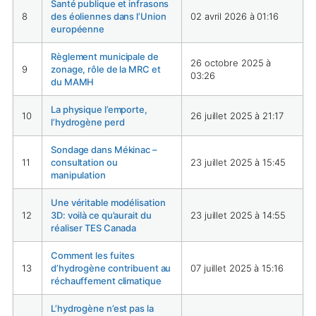
Santé publique et infrasons
8
des éoliennes dans l’Union
02 avril 2026 à 01:16
européenne
Règlement municipale de
26 octobre 2025 à
9
zonage, rôle de la MRC et
03:26
du MAMH
La physique l’emporte,
10
26 juillet 2025 à 21:17
l’hydrogène perd
Sondage dans Mékinac –
11
consultation ou
23 juillet 2025 à 15:45
manipulation
Une véritable modélisation
12
3D: voilà ce qu’aurait du
23 juillet 2025 à 14:55
réaliser TES Canada
Comment les fuites
13
d’hydrogène contribuent au
07 juillet 2025 à 15:16
réchauffement climatique
L’hydrogène n’est pas la