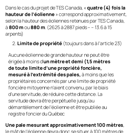
Dans le cas du projet de TES Canada, «
quatre (4) fois la
hauteur de l’éolienne
» correspond approximativement,
selon la hauteur des éoliennes retenues par TES Canada,
à
800 m
ou
880 m
. (2625 à 2887 pieds – – 13.6 à 15
arpents)
Limite de propriété
(toujours dans à l’article 23)
Aucune éolienne de grande hauteur ne peut être
érigée à moins d’
un mètre et demi (1,5 mètres
de toute limite d’une propriété foncière,
mesuré à l’extrémité des pales,
à moins que les
propriétaires concernés par une limite de propriété
foncière mitoyenne n’aient convenu, par le biais
d’une servitude, de réduire cette distance. La
servitude devra être perpétuelle jusqu’au
démantèlement de l’éolienne et être publiée au
registre foncier du Québec
Une pale mesurant approximativement 100 mètres
,
le mât de l’éolienne devra donc se situer à 100 mètres de