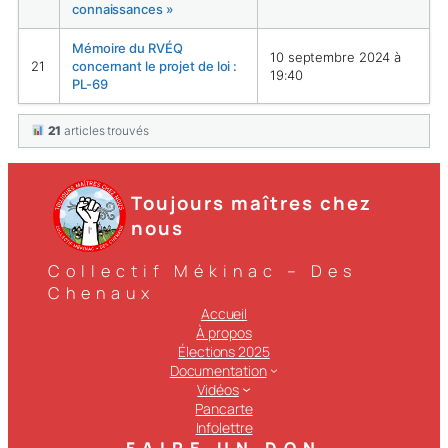
connaissances »
Mémoire du RVÉQ
10 septembre 2024 à
21
concernant le projet de loi :
19:40
PL-69
21
articles trouvés
Toujours maîtres chez
nous
Collectif Mékinac – Des
Chenaux
Accueil
À propos
Élections 2025
Documentation
Vidéos
Pancarte
Infolettre
FAIRE UN DON