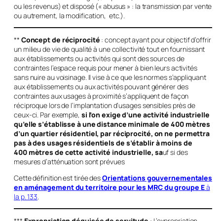
ou les revenus) et disposé (« abusus » : la transmission par vente
ou autrement, la modification, etc.).
**
Concept de réciprocité
: concept ayant pour objectif d’offrir
un milieu de vie de qualité à une collectivité tout en fournissant
aux établissements ou activités qui sont des sources de
contraintes l’espace requis pour mener à bien leurs activités
sans nuire au voisinage. Il vise à ce que les normes s’appliquant
aux établissements ou aux activités pouvant générer des
contraintes aux usages à proximité s’appliquent de façon
réciproque lors de l’implantation d’usages sensibles près de
ceux-ci. Par exemple,
si l’on exige d’une activité industrielle
qu’elle s’établisse à une distance minimale de 400 mètres
d’un quartier résidentiel, par réciprocité, on ne permettra
pas à des usages résidentiels de s’établir à moins de
400 mètres de cette activité industrielle, sa
uf si des
mesures d’atténuation sont prévues
Cette définition est tirée des
Orientations gouvernementales
en aménagement du territoire pour les MRC du groupe E
à
la p. 133
.
***
Expropriation déguisée de servitude
: L’expropriation