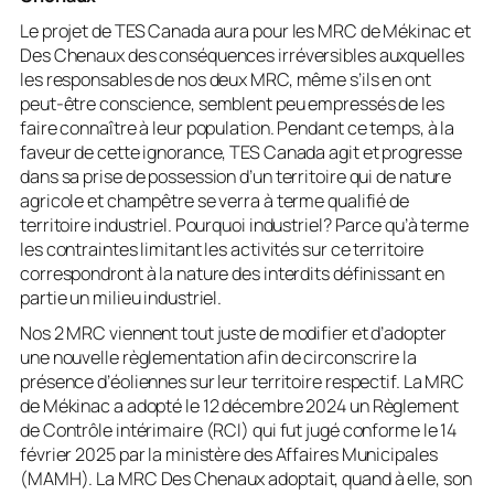
Le projet de TES Canada aura pour les MRC de Mékinac et
Des Chenaux des conséquences irréversibles auxquelles
les responsables de nos deux MRC, même s’ils en ont
peut-être conscience, semblent peu empressés de les
faire connaître à leur population. Pendant ce temps, à la
faveur de cette ignorance, TES Canada agit et progresse
dans sa prise de possession d’un territoire qui de nature
agricole et champêtre se verra à terme qualifié de
territoire industriel. Pourquoi industriel? Parce qu’à terme
les contraintes limitant les activités sur ce territoire
correspondront à la nature des interdits définissant en
partie un milieu industriel.
Nos 2 MRC viennent tout juste de modifier et d’adopter
une nouvelle règlementation afin de circonscrire la
présence d’éoliennes sur leur territoire respectif. La MRC
de Mékinac a adopté le 12 décembre 2024 un Règlement
de Contrôle intérimaire (RCI) qui fut jugé conforme le 14
février 2025 par la ministère des Affaires Municipales
(MAMH). La MRC Des Chenaux adoptait, quand à elle, son