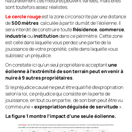
Naturellement ces mesures peuvent variées, mais elles
sont toutefois assez réalistes.
Le cercle rouge
est la zone circonscrite par une distance
de
500 mètres
calculée à partir du mât de l’éolienne. Il
sera interdit de construire toute
Résidence
,
commerce
,
industrie
ou
institution
dans ce périmètre. Cette zone
est celle dans laquelle vous perdez une partie de la
jouissance de votre propriété, celle dans laquelle vous
subissez un préjudice.
On constate ici qu’un seul propriétaire acceptant
une
éolienne à l’extrémité de son terrain peut en venir à
nuire à 9 autres propriétaires
.
Si le préjudice causé ne peut être qualifié d’expropriation
selon la loi, ce préjudice qui consiste en la perte de
jouissance, en tout ou en partie, de son bien peut être vu
comme une «
expropriation déguisée de servitude
».
La figure 1 montre l’impact d’une seule éolienne.