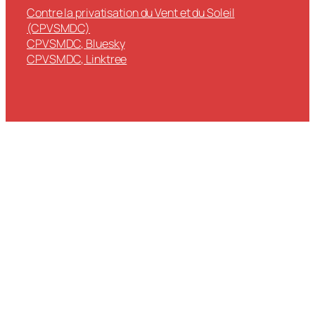
Contre la privatisation du Vent et du Soleil
(CPVSMDC)
CPVSMDC, Bluesky
CPVSMDC, Linktree