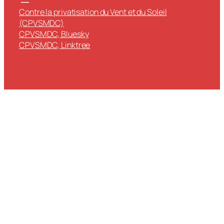
Contre la privatisation du Vent et du Soleil
(CPVSMDC)
CPVSMDC, Bluesky
CPVSMDC, Linktree