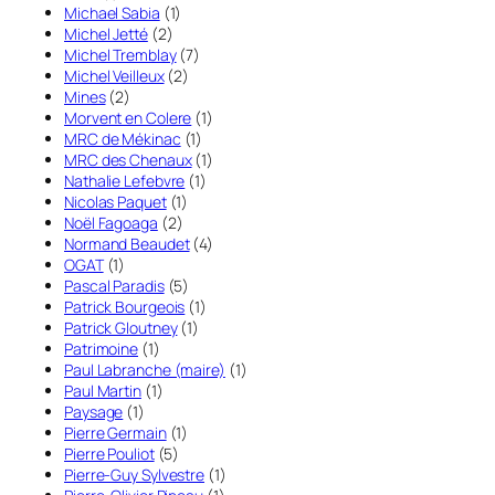
Michael Sabia
(1)
Michel Jetté
(2)
Michel Tremblay
(7)
Michel Veilleux
(2)
Mines
(2)
Morvent en Colere
(1)
MRC de Mékinac
(1)
MRC des Chenaux
(1)
Nathalie Lefebvre
(1)
Nicolas Paquet
(1)
Noël Fagoaga
(2)
Normand Beaudet
(4)
OGAT
(1)
Pascal Paradis
(5)
Patrick Bourgeois
(1)
Patrick Gloutney
(1)
Patrimoine
(1)
Paul Labranche (maire)
(1)
Paul Martin
(1)
Paysage
(1)
Pierre Germain
(1)
Pierre Pouliot
(5)
Pierre-Guy Sylvestre
(1)