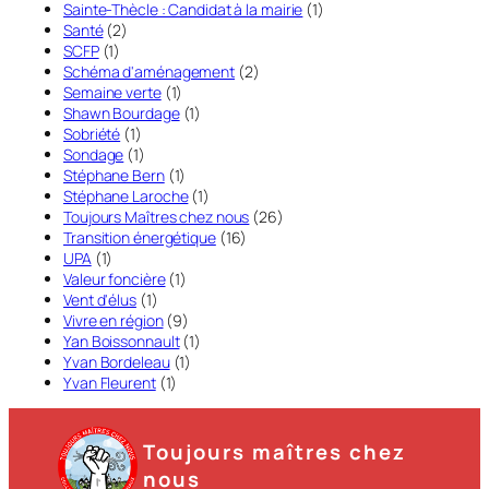
Sainte-Thècle : Candidat à la mairie
(1)
Santé
(2)
SCFP
(1)
Schéma d'aménagement
(2)
Semaine verte
(1)
Shawn Bourdage
(1)
Sobriété
(1)
Sondage
(1)
Stéphane Bern
(1)
Stéphane Laroche
(1)
Toujours Maîtres chez nous
(26)
Transition énergétique
(16)
UPA
(1)
Valeur foncière
(1)
Vent d'élus
(1)
Vivre en région
(9)
Yan Boissonnault
(1)
Yvan Bordeleau
(1)
Yvan Fleurent
(1)
Toujours maîtres chez
nous