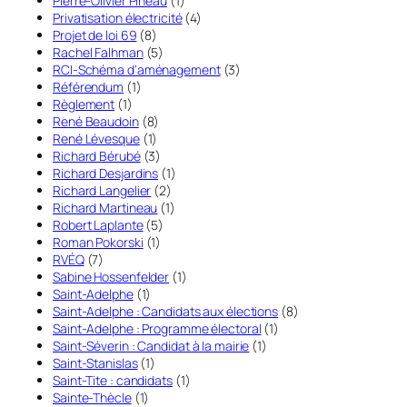
Pierre-Olivier Pineau
(1)
Privatisation électricité
(4)
Projet de loi 69
(8)
Rachel Falhman
(5)
RCI-Schéma d'aménagement
(3)
Référendum
(1)
Règlement
(1)
René Beaudoin
(8)
René Lévesque
(1)
Richard Bérubé
(3)
Richard Desjardins
(1)
Richard Langelier
(2)
Richard Martineau
(1)
Robert Laplante
(5)
Roman Pokorski
(1)
RVÉQ
(7)
Sabine Hossenfelder
(1)
Saint-Adelphe
(1)
Saint-Adelphe : Candidats aux élections
(8)
Saint-Adelphe : Programme électoral
(1)
Saint-Séverin : Candidat à la mairie
(1)
Saint-Stanislas
(1)
Saint-Tite : candidats
(1)
Sainte-Thècle
(1)