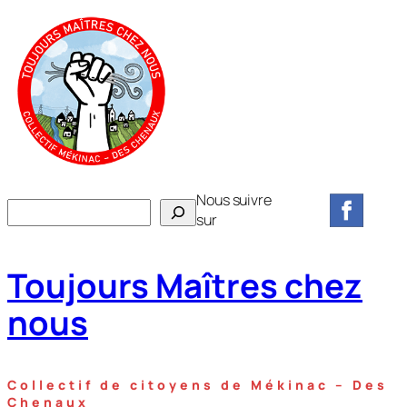
Aller
au
contenu
Nous suivre
R
sur
e
c
Toujours Maîtres chez
h
e
nous
r
c
h
Collectif de citoyens de Mékinac – Des
e
Chenaux