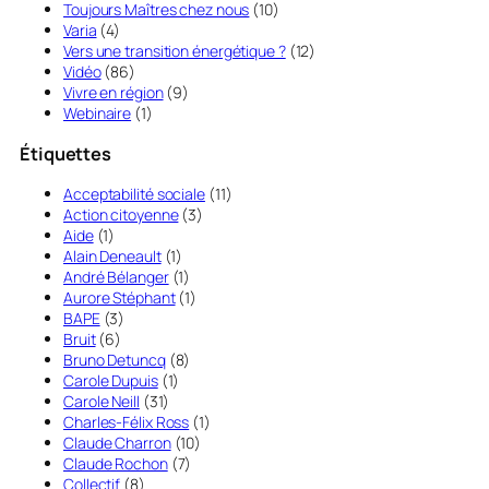
Toujours Maîtres chez nous
(10)
Varia
(4)
Vers une transition énergétique ?
(12)
Vidéo
(86)
Vivre en région
(9)
Webinaire
(1)
Étiquettes
Acceptabilité sociale
(11)
Action citoyenne
(3)
Aide
(1)
Alain Deneault
(1)
André Bélanger
(1)
Aurore Stéphant
(1)
BAPE
(3)
Bruit
(6)
Bruno Detuncq
(8)
Carole Dupuis
(1)
Carole Neill
(31)
Charles-Félix Ross
(1)
Claude Charron
(10)
Claude Rochon
(7)
Collectif
(8)