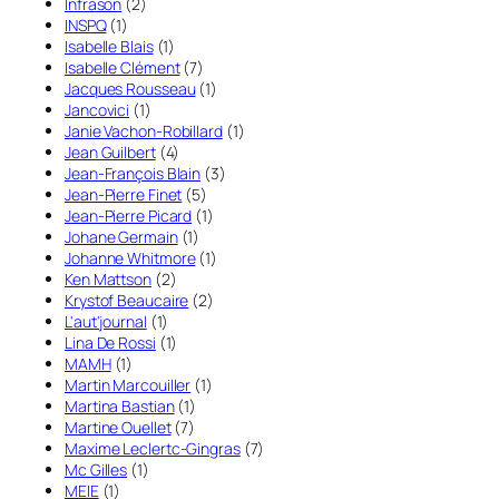
Infrason
(2)
INSPQ
(1)
Isabelle Blais
(1)
Isabelle Clément
(7)
Jacques Rousseau
(1)
Jancovici
(1)
Janie Vachon-Robillard
(1)
Jean Guilbert
(4)
Jean-François Blain
(3)
Jean-Pierre Finet
(5)
Jean-Pierre Picard
(1)
Johane Germain
(1)
Johanne Whitmore
(1)
Ken Mattson
(2)
Krystof Beaucaire
(2)
L'aut'journal
(1)
Lina De Rossi
(1)
MAMH
(1)
Martin Marcouiller
(1)
Martina Bastian
(1)
Martine Ouellet
(7)
Maxime Leclertc-Gingras
(7)
Mc Gilles
(1)
MEIE
(1)