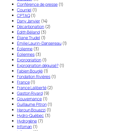
Conférence de presse
(1)
Courriel
(1)
CPTAQ
(1)
Dany Janvier
(14)
Décarbonation
(2)
Édith Béland
(3)
Éliane Trudel
(1)
Émilie Laurin-Dansereau
(1)
Éolienne
(3)
Éoliennes
(3)
Expropriation
(1)
Expropriation déguisé?
(1)
Fabien Bouglé
(1)
Fondation Rivières
(1)
France
(1)
France Laliberté
(2)
Gaston Rivard
(9)
Gouvernance
(1)
Guillaume Pitron
(1)
Haroun Bouazzi
(1)
Hydro-Québec
(3)
Hydrogène
(7)
Infoman
(1)