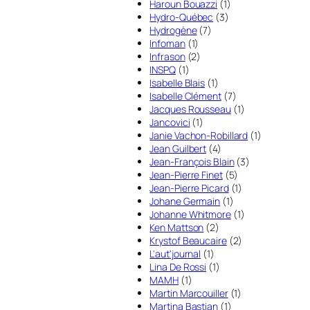
Haroun Bouazzi
(1)
Hydro-Québec
(3)
Hydrogène
(7)
Infoman
(1)
Infrason
(2)
INSPQ
(1)
Isabelle Blais
(1)
Isabelle Clément
(7)
Jacques Rousseau
(1)
Jancovici
(1)
Janie Vachon-Robillard
(1)
Jean Guilbert
(4)
Jean-François Blain
(3)
Jean-Pierre Finet
(5)
Jean-Pierre Picard
(1)
Johane Germain
(1)
Johanne Whitmore
(1)
Ken Mattson
(2)
Krystof Beaucaire
(2)
L'aut'journal
(1)
Lina De Rossi
(1)
MAMH
(1)
Martin Marcouiller
(1)
Martina Bastian
(1)