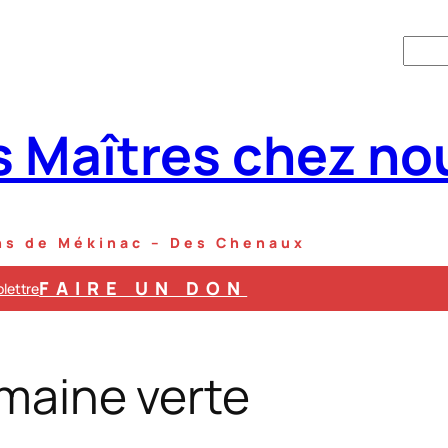
R
e
c
s Maîtres chez no
h
e
r
c
ens de Mékinac – Des Chenaux
h
e
FAIRE UN DON
olettre
r
maine verte