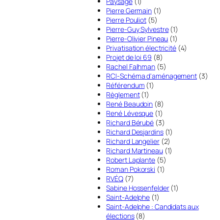
Paysage
(1)
Pierre Germain
(1)
Pierre Pouliot
(5)
Pierre-Guy Sylvestre
(1)
Pierre-Olivier Pineau
(1)
Privatisation électricité
(4)
Projet de loi 69
(8)
Rachel Falhman
(5)
RCI-Schéma d'aménagement
(3)
Référendum
(1)
Règlement
(1)
René Beaudoin
(8)
René Lévesque
(1)
Richard Bérubé
(3)
Richard Desjardins
(1)
Richard Langelier
(2)
Richard Martineau
(1)
Robert Laplante
(5)
Roman Pokorski
(1)
RVÉQ
(7)
Sabine Hossenfelder
(1)
Saint-Adelphe
(1)
Saint-Adelphe : Candidats aux
élections
(8)