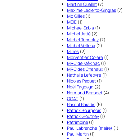
Martine Ouellet
(7)
Maxime Leclertc-Gingras
(7)
Mc Gilles
(1)
MEIE
(1)
Michael Sabia
(1)
Michel Jetté
(2)
Michel Tremblay
(7)
Michel Veilleux
(2)
Mines
(2)
Morvent en Colere
(1)
MRC de Mékinac
(1)
MRC des Chenaux
(1)
Nathalie Lefebvre
(1)
Nicolas Paquet
(1)
Noël Fagoaga
(2)
Normand Beaudet
(4)
OGAT
(1)
Pascal Paradis
(5)
Patrick Bourgeois
(1)
Patrick Gloutney
(1)
Patrimoine
(1)
Paul Labranche (maire)
(1)
Paul Martin
(1)