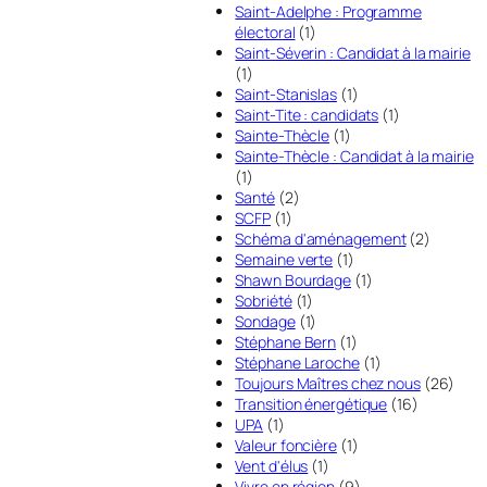
Saint-Adelphe : Programme
électoral
(1)
Saint-Séverin : Candidat à la mairie
(1)
Saint-Stanislas
(1)
Saint-Tite : candidats
(1)
Sainte-Thècle
(1)
Sainte-Thècle : Candidat à la mairie
(1)
Santé
(2)
SCFP
(1)
Schéma d'aménagement
(2)
Semaine verte
(1)
Shawn Bourdage
(1)
Sobriété
(1)
Sondage
(1)
Stéphane Bern
(1)
Stéphane Laroche
(1)
Toujours Maîtres chez nous
(26)
Transition énergétique
(16)
UPA
(1)
Valeur foncière
(1)
Vent d'élus
(1)
Vivre en région
(9)