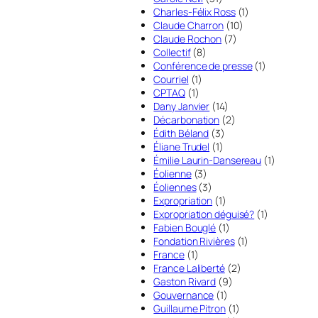
Charles-Félix Ross
(1)
Claude Charron
(10)
Claude Rochon
(7)
Collectif
(8)
Conférence de presse
(1)
Courriel
(1)
CPTAQ
(1)
Dany Janvier
(14)
Décarbonation
(2)
Édith Béland
(3)
Éliane Trudel
(1)
Émilie Laurin-Dansereau
(1)
Éolienne
(3)
Éoliennes
(3)
Expropriation
(1)
Expropriation déguisé?
(1)
Fabien Bouglé
(1)
Fondation Rivières
(1)
France
(1)
France Laliberté
(2)
Gaston Rivard
(9)
Gouvernance
(1)
Guillaume Pitron
(1)