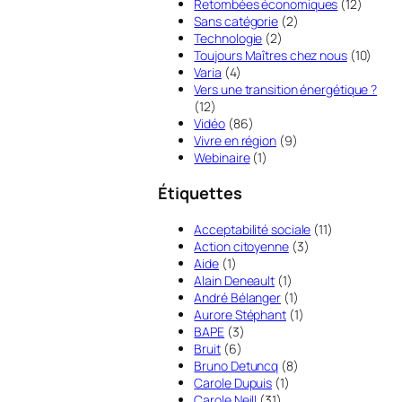
Retombées économiques
(12)
Sans catégorie
(2)
Technologie
(2)
Toujours Maîtres chez nous
(10)
Varia
(4)
Vers une transition énergétique ?
(12)
Vidéo
(86)
Vivre en région
(9)
Webinaire
(1)
Étiquettes
Acceptabilité sociale
(11)
Action citoyenne
(3)
Aide
(1)
Alain Deneault
(1)
André Bélanger
(1)
Aurore Stéphant
(1)
BAPE
(3)
Bruit
(6)
Bruno Detuncq
(8)
Carole Dupuis
(1)
Carole Neill
(31)