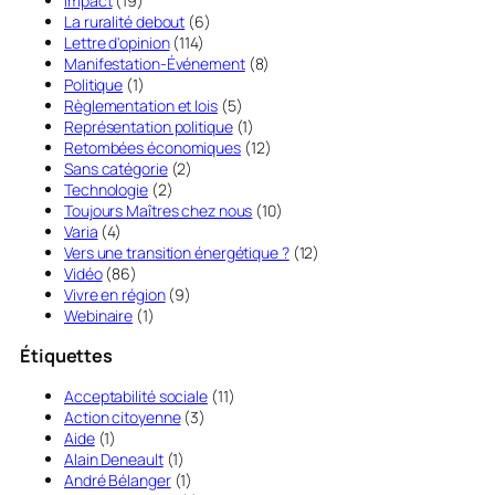
Impact
(19)
La ruralité debout
(6)
Lettre d'opinion
(114)
Manifestation-Événement
(8)
Politique
(1)
Règlementation et lois
(5)
Représentation politique
(1)
Retombées économiques
(12)
Sans catégorie
(2)
Technologie
(2)
Toujours Maîtres chez nous
(10)
Varia
(4)
Vers une transition énergétique ?
(12)
Vidéo
(86)
Vivre en région
(9)
Webinaire
(1)
Étiquettes
Acceptabilité sociale
(11)
Action citoyenne
(3)
Aide
(1)
Alain Deneault
(1)
André Bélanger
(1)