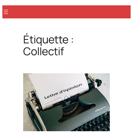
r
Étiquette :
Collectif