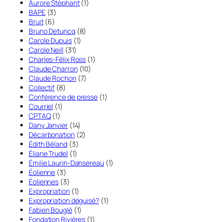
Aurore Stéphant
(1)
BAPE
(3)
Bruit
(6)
Bruno Detuncq
(8)
Carole Dupuis
(1)
Carole Neill
(31)
Charles-Félix Ross
(1)
Claude Charron
(10)
Claude Rochon
(7)
Collectif
(8)
Conférence de presse
(1)
Courriel
(1)
CPTAQ
(1)
Dany Janvier
(14)
Décarbonation
(2)
Édith Béland
(3)
Éliane Trudel
(1)
Émilie Laurin-Dansereau
(1)
Éolienne
(3)
Éoliennes
(3)
Expropriation
(1)
Expropriation déguisé?
(1)
Fabien Bouglé
(1)
Fondation Rivières
(1)