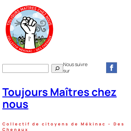
Aller
au
contenu
Nous suivre
R
sur
e
c
Toujours Maîtres chez
h
e
nous
r
c
h
Collectif de citoyens de Mékinac – Des
e
Chenaux