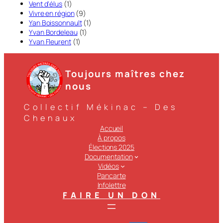
Vent d'élus
(1)
Vivre en région
(9)
Yan Boissonnault
(1)
Yvan Bordeleau
(1)
Yvan Fleurent
(1)
Toujours maîtres chez
nous
Collectif Mékinac – Des
Chenaux
Accueil
À propos
Élections 2025
Documentation
Vidéos
Pancarte
Infolettre
FAIRE UN DON