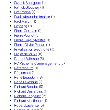
Patrick Bourgeois
(1)
Patrick Gloutney
(1)
Patrimoine
(1)
Paul Labranche (maire)
(1)
Paul Martin
(1)
Paysage
(1)
Pierre Germain
(1)
Pierre Pouliot
(5)
Pierre-Guy Sylvestre
(1)
Pierre-Olivier Pineau
(1)
Privatisation électricité
(4)
Projet de loi 69
(8)
Rachel Falhman
(5)
RCI-Schéma d'aménagement
(3)
Référendum
(1)
Règlement
(1)
René Beaudoin
(8)
René Lévesque
(1)
Richard Bérubé
(3)
Richard Desjardins
(1)
Richard Langelier
(2)
Richard Martineau
(1)
Robert Laplante
(5)
Roman Pokorski
(1)