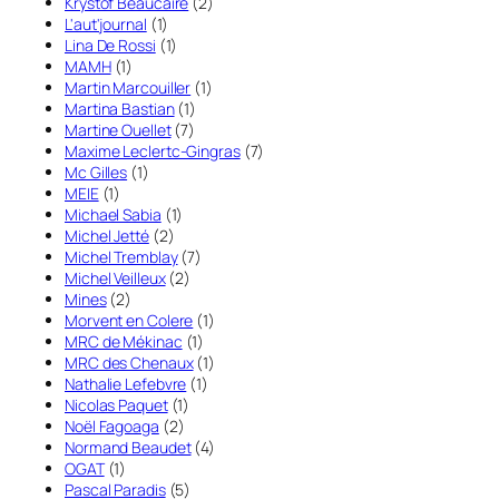
Krystof Beaucaire
(2)
L'aut'journal
(1)
Lina De Rossi
(1)
MAMH
(1)
Martin Marcouiller
(1)
Martina Bastian
(1)
Martine Ouellet
(7)
Maxime Leclertc-Gingras
(7)
Mc Gilles
(1)
MEIE
(1)
Michael Sabia
(1)
Michel Jetté
(2)
Michel Tremblay
(7)
Michel Veilleux
(2)
Mines
(2)
Morvent en Colere
(1)
MRC de Mékinac
(1)
MRC des Chenaux
(1)
Nathalie Lefebvre
(1)
Nicolas Paquet
(1)
Noël Fagoaga
(2)
Normand Beaudet
(4)
OGAT
(1)
Pascal Paradis
(5)