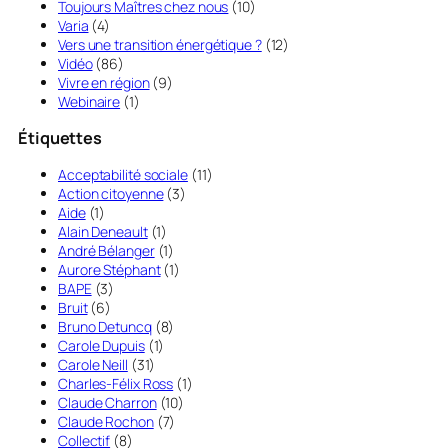
Toujours Maîtres chez nous
(10)
Varia
(4)
Vers une transition énergétique ?
(12)
Vidéo
(86)
Vivre en région
(9)
Webinaire
(1)
Étiquettes
Acceptabilité sociale
(11)
Action citoyenne
(3)
Aide
(1)
Alain Deneault
(1)
André Bélanger
(1)
Aurore Stéphant
(1)
BAPE
(3)
Bruit
(6)
Bruno Detuncq
(8)
Carole Dupuis
(1)
Carole Neill
(31)
Charles-Félix Ross
(1)
Claude Charron
(10)
Claude Rochon
(7)
Collectif
(8)