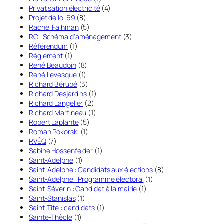
Privatisation électricité
(4)
Projet de loi 69
(8)
Rachel Falhman
(5)
RCI-Schéma d'aménagement
(3)
Référendum
(1)
Règlement
(1)
René Beaudoin
(8)
René Lévesque
(1)
Richard Bérubé
(3)
Richard Desjardins
(1)
Richard Langelier
(2)
Richard Martineau
(1)
Robert Laplante
(5)
Roman Pokorski
(1)
RVÉQ
(7)
Sabine Hossenfelder
(1)
Saint-Adelphe
(1)
Saint-Adelphe : Candidats aux élections
(8)
Saint-Adelphe : Programme électoral
(1)
Saint-Séverin : Candidat à la mairie
(1)
Saint-Stanislas
(1)
Saint-Tite : candidats
(1)
Sainte-Thècle
(1)