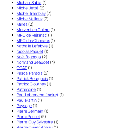
Michael Sabia
(1)
Michel Jetté
(2)
Michel Tremblay
(7)
Michel Veilleux
(2)
Mines
(2)
Morvent en Colere
(1)
MRC de Mékinac
(1)
MRC des Chenaux
(1)
Nathalie Lefebvre
(1)
Nicolas Paquet
(1)
Noël Fagoaga
(2)
Normand Beaudet
(4)
OGAT
(1)
Pascal Paradis
(5)
Patrick Bourgeois
(1)
Patrick Gloutney
(1)
Patrimoine
(1)
Paul Labranche (maire)
(1)
Paul Martin
(1)
Paysage
(1)
Pierre Germain
(1)
Pierre Pouliot
(5)
Pierre-Guy Sylvestre
(1)
Pierre-Olivier Pineau
(1)