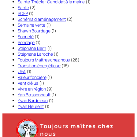
Sainte-Thècle : Candidat à la mairie
(1)
Santé
(2)
SCFP
(1)
Schéma d'aménagement
(2)
Semaine verte
(1)
Shawn Bourdage
(1)
Sobriété
(1)
Sondage
(1)
Stéphane Bern
(1)
Stéphane Laroche
(1)
Toujours Maîtres chez nous
(26)
Transition énergétique
(16)
UPA
(1)
Valeur foncière
(1)
Vent d'élus
(1)
Vivre en région
(9)
Yan Boissonnault
(1)
Yvan Bordeleau
(1)
Yvan Fleurent
(1)
Toujours maîtres chez
nous