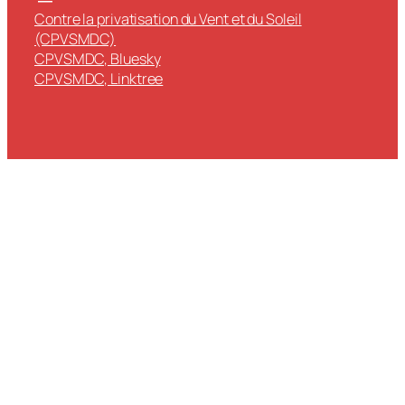
Contre la privatisation du Vent et du Soleil
(CPVSMDC)
CPVSMDC, Bluesky
CPVSMDC, Linktree