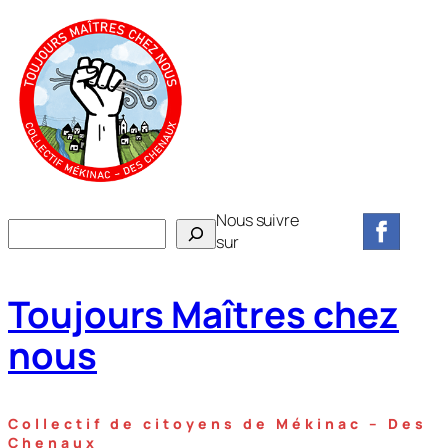
Aller
au
contenu
Nous suivre
R
sur
e
c
Toujours Maîtres chez
h
e
nous
r
c
h
Collectif de citoyens de Mékinac – Des
e
Chenaux