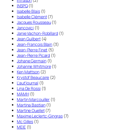
Infrason
(2)
INSPQ
(1)
Isabelle Blais
(1)
Isabelle Clément
(7)
Jacques Rousseau
(1)
Jancovici
(1)
Janie Vachon-Robillard
(1)
Jean Guilbert
(4)
Jean-François Blain
(3)
Jean-Pierre Finet
(5)
Jean-Pierre Picard
(1)
Johane Germain
(1)
Johanne Whitmore
(1)
Ken Mattson
(2)
Krystof Beaucaire
(2)
L'aut'journal
(1)
Lina De Rossi
(1)
MAMH
(1)
Martin Marcouiller
(1)
Martina Bastian
(1)
Martine Ouellet
(7)
Maxime Leclertc-Gingras
(7)
Mc Gilles
(1)
MEIE
(1)