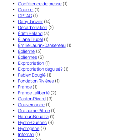
Conférence de presse
(1)
Courriel
(1)
CPTAQ
(1)
Dany Janvier
(14)
Décarbonation
(2)
Édith Béland
(3)
Éliane Trudel
(1)
Émilie Laurin-Dansereau
(1)
Éolienne
(3)
Éoliennes
(3)
Expropriation
(1)
Expropriation déguisé?
(1)
Fabien Bouglé
(1)
Fondation Rivières
(1)
France
(1)
France Laliberté
(2)
Gaston Rivard
(9)
Gouvernance
(1)
Guillaume Pitron
(1)
Haroun Bouazzi
(1)
Hydro-Québec
(3)
Hydrogène
(7)
Infoman
(1)