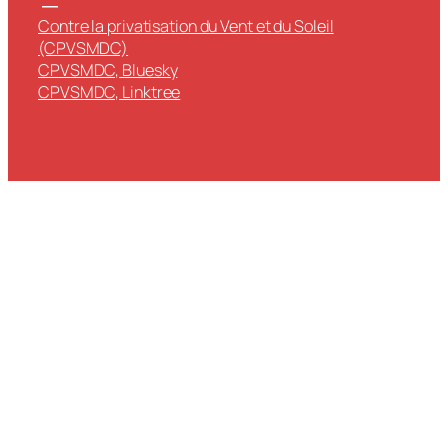
Contre la privatisation du Vent et du Soleil
(CPVSMDC)
CPVSMDC, Bluesky
CPVSMDC, Linktree