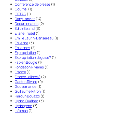
Conférence de presse
(1)
Courriel
(1)
CPTAQ
(1)
Dany Janvier
(14)
Décarbonation
(2)
Édith Béland
(3)
Éliane Trudel
(1)
Émilie Laurin-Dansereau
(1)
Éolienne
(3)
Éoliennes
(3)
Expropriation
(1)
Expropriation déguisé?
(1)
Fabien Bouglé
(1)
Fondation Rivières
(1)
France
(1)
France Laliberté
(2)
Gaston Rivard
(9)
Gouvernance
(1)
Guillaume Pitron
(1)
Haroun Bouazzi
(1)
Hydro-Québec
(3)
Hydrogène
(7)
Infoman
(1)