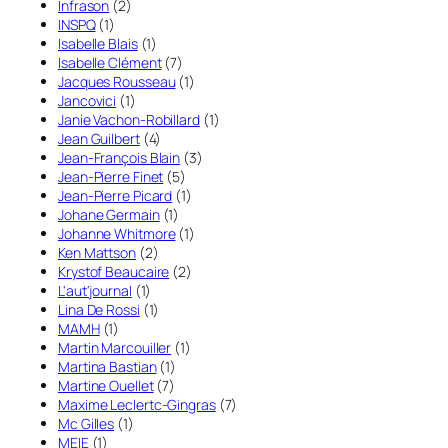
Infrason
(2)
INSPQ
(1)
Isabelle Blais
(1)
Isabelle Clément
(7)
Jacques Rousseau
(1)
Jancovici
(1)
Janie Vachon-Robillard
(1)
Jean Guilbert
(4)
Jean-François Blain
(3)
Jean-Pierre Finet
(5)
Jean-Pierre Picard
(1)
Johane Germain
(1)
Johanne Whitmore
(1)
Ken Mattson
(2)
Krystof Beaucaire
(2)
L'aut'journal
(1)
Lina De Rossi
(1)
MAMH
(1)
Martin Marcouiller
(1)
Martina Bastian
(1)
Martine Ouellet
(7)
Maxime Leclertc-Gingras
(7)
Mc Gilles
(1)
MEIE
(1)