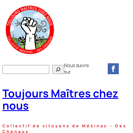
Aller
au
contenu
Nous suivre
R
sur
e
c
Toujours Maîtres chez
h
e
nous
r
c
h
Collectif de citoyens de Mékinac – Des
e
Chenaux