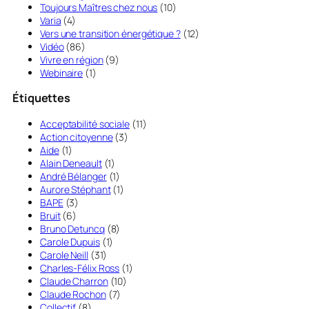
Toujours Maîtres chez nous
(10)
Varia
(4)
Vers une transition énergétique ?
(12)
Vidéo
(86)
Vivre en région
(9)
Webinaire
(1)
Étiquettes
Acceptabilité sociale
(11)
Action citoyenne
(3)
Aide
(1)
Alain Deneault
(1)
André Bélanger
(1)
Aurore Stéphant
(1)
BAPE
(3)
Bruit
(6)
Bruno Detuncq
(8)
Carole Dupuis
(1)
Carole Neill
(31)
Charles-Félix Ross
(1)
Claude Charron
(10)
Claude Rochon
(7)
Collectif
(8)