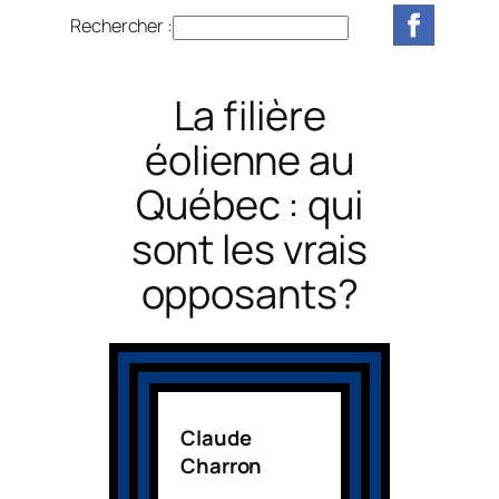
Rechercher :
R
e
c
La filière
h
e
éolienne au
r
Québec : qui
c
h
sont les vrais
e
r
opposants?
Claude
Charron