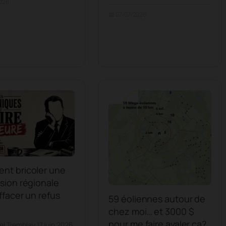
2026
📅 07/07/2026
nt bricoler une
sion régionale
ffacer un refus
59 éoliennes autour de
chez moi… et 3000 $
pour me faire avaler ça?
el Tremblay 17 juin 2026