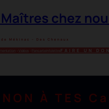
 Maîtres chez nou
s de Mékinac – Des Chenaux
FAIRE UN DO
mentation
Vidéos
Pancarte
Infolettre
NON À TES C