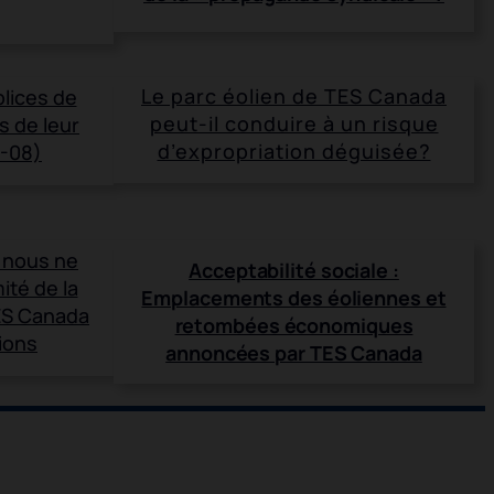
Le parc éolien de TES Canada
plices de
peut-il conduire à un risque
s de leur
d’expropriation déguisée?
4-08)
 nous ne
Acceptabilité sociale :
ité de la
Emplacements des éoliennes et
ES Canada
retombées économiques
ions
annoncées par TES Canada