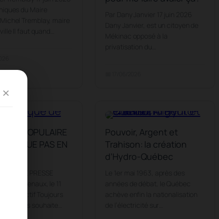
niques du Maire
Par Dany Janvier 17 juin 2026
Michel Tremblay, maire
Dany Janvier, est un citoyen de
ille Il faut quand…
Mékinac opposé à la
privatisation du…
2026
📅 17/06/2026
×
UTIEN POPULAIRE
Pouvoir, Argent et
FABRIQUE PAS EN
Trahison: la création
UIT
d’Hydro-Québec
IQUÉ DE PRESSE
Le 1er mai 1963, après des
– Des Chenaux, le 11
années de débat, le Québec
 Le collectif Toujours
achève enfin la nationalisation
Chez Nous souhaite…
de l’électricité sur…