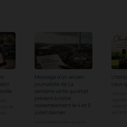
rs
Message d’un ancien
L’hori
exion
journaliste de La
ceux q
xville
semaine verte qui était
L’horizon
présent à notre
regarden
illet
rassemblement le 4 et 5
rassemble
ison de
juillet dernier
au Camp
 des
Les nouvelles éoliennes qu’on