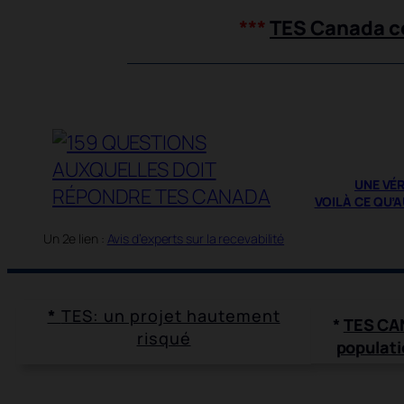
***
TES Canada co
UNE VÉ
VOILÀ CE QU’
Un 2e lien :
Avis d’experts sur la recevabilité
*
TES: un projet hautement
*
TES CAN
risqué
populati