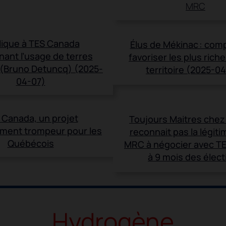
MRC
lique à TES Canada
Élus de Mékinac : com
ant l’usage de terres
favoriser les plus riche
 (Bruno Detuncq) (2025-
territoire (2025-0
04-07)
 Canada, un projet
Toujours Maitres chez
ment trompeur pour les
reconnait pas la légitim
Québécois
MRC à négocier avec T
à 9 mois des élect
Hydrogène