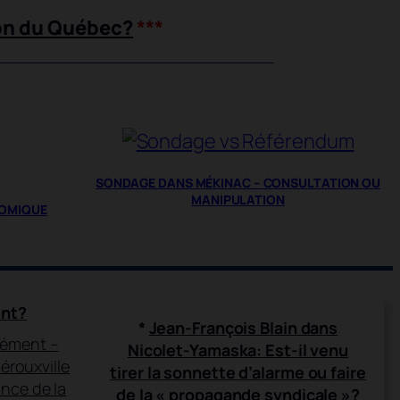
ion du Québec?
***
SONDAGE DANS MÉKINAC – CONSULTATION OU
MANIPULATION
NOMIQUE
ent?
*
Jean-François Blain dans
lément –
Nicolet-Yamaska: Est-il venu
érouxville
tirer la sonnette d’alarme ou faire
éance de la
de la « propagande syndicale »?