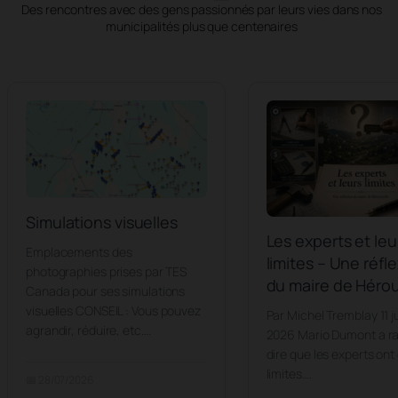
Des rencontres avec des gens passionnés par leurs vies dans nos
municipalités plus que centenaires
Simulations visuelles
Les experts et leu
Emplacements des
limites – Une réfl
photographies prises par TES
du maire de Hérou
Canada pour ses simulations
visuelles CONSEIL : Vous pouvez
Par Michel Tremblay 11 ju
agrandir, réduire, etc….
2026 Mario Dumont a ra
dire que les experts ont
limites….
📅 28/07/2026