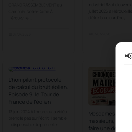
industriel !Mot d’ouvert
GRAND RASSEMBLEMENT au
juillet 2026 à Hérouxvill
Camp Val Notre-Dame À
d’être là aujourd’hui,…
Hérouxville,…
📅 07/07/2026
📅 07/07/2026

L’horripilant protocole
de calcul du bruit éolien.
Episode 9, le Tour de
France de l’éolien
13 juin 2024 A l’heure où la vidéo
Mesdames et
prend le pas sur l’écrit, il semble
messieurs, je tien
indispensable de présenter…
faire une déclarat