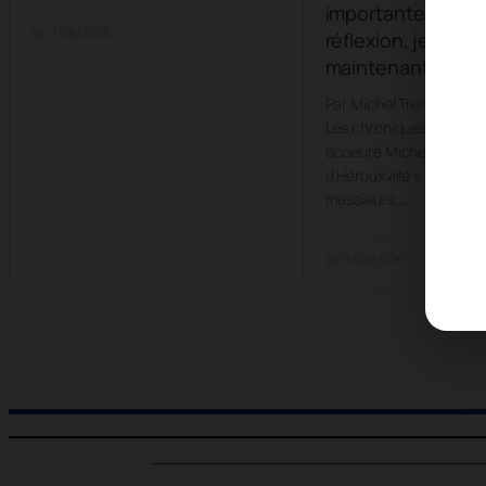
importante : aprè
📅 17/06/2026
réflexion, je suis
maintenant proT
Par Michel Tremblay 13 
Les chroniques du Mair
écoeuré Michel Trembla
d’Hérouxville « Mesdam
messieurs,…
📅 13/06/2026