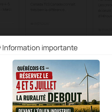
ure 4-5
Canada TES Canada connaît
Les chro
e : Merci
très bien la différence…
écoeuré 
d’Hérouxv
📅 01/07/2026
📅 17/06/
 Information importante
LE SO
NE SE 
UNE N
COMMUN
Mékinac 
Trois mythes à
juin 2026
s à
déconstruire: TES
Maîtres 
ion
Canada nous donne