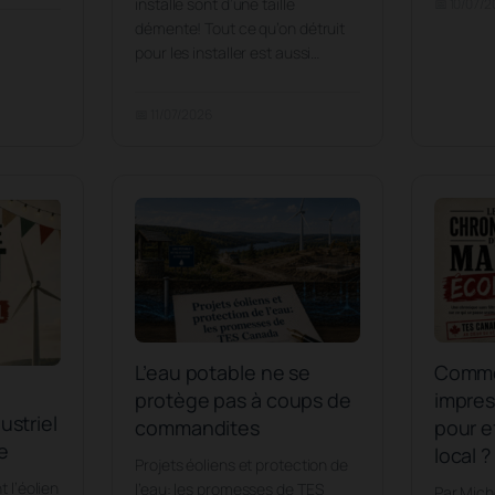
installe sont d’une taille
📅 10/07/
démente! Tout ce qu’on détruit
pour les installer est aussi…
📅 11/07/2026
L’eau potable ne se
Comme
protège pas à coups de
impres
ustriel
commandites
pour e
e
local ?
Projets éoliens et protection de
 l’éolien
l’eau: les promesses de TES
Par Mich