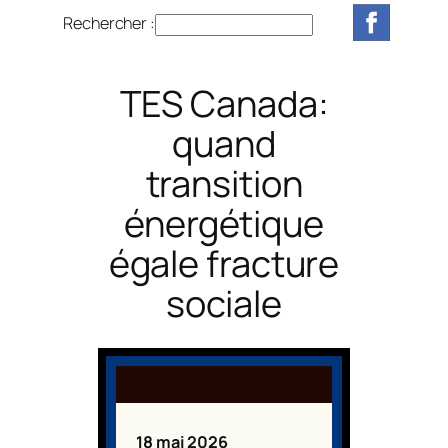
Rechercher :
R
e
c
TES Canada:
h
e
quand
r
transition
c
h
énergétique
e
r
égale fracture
sociale
18 mai 2026