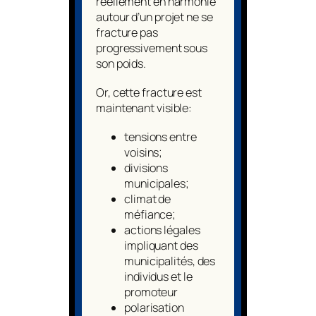
réellement en harmonie
autour d’un projet ne se
fracture pas
progressivement sous
son poids.
Or, cette fracture est
maintenant visible:
tensions entre
voisins;
divisions
municipales;
climat de
méfiance;
actions légales
impliquant des
municipalités, des
individus et le
promoteur
polarisation