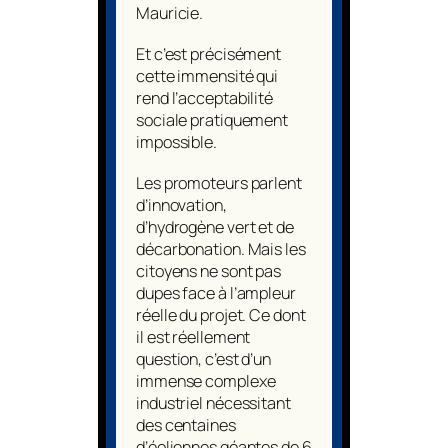
Mauricie.
Et c’est précisément
cette immensité qui
rend l’acceptabilité
sociale pratiquement
impossible.
Les promoteurs parlent
d’innovation,
d’hydrogène vert et de
décarbonation. Mais les
citoyens ne sont pas
dupes face à l’ampleur
réelle du projet. Ce dont
il est réellement
question, c’est d’un
immense complexe
industriel nécessitant
des centaines
d’éoliennes géantes de 6