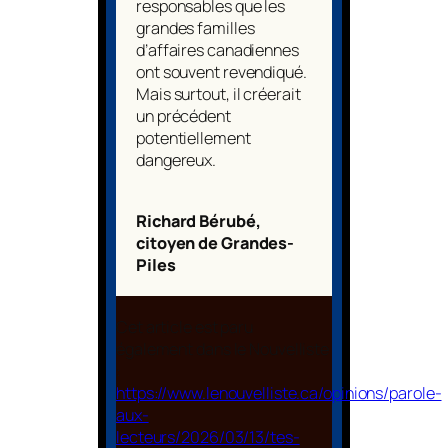
responsables que les
grandes familles
d’affaires canadiennes
ont souvent revendiqué.
Mais surtout, il créerait
un précédent
potentiellement
dangereux.
Richard Bérubé,
citoyen de Grandes-
Piles
Cet article est paru
également dans le Nouvelliste
:
https://www.lenouvelliste.ca/opinions/parole-
aux-
lecteurs/2026/03/13/tes-