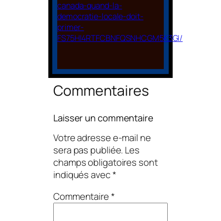
canada-quand-la-
democratie-locale-doit-
primer-
FS75HI4RTFCBNFQSNHCGM5K3GI/
Commentaires
Laisser un commentaire
Votre adresse e-mail ne
sera pas publiée.
Les
champs obligatoires sont
indiqués avec
*
Commentaire
*