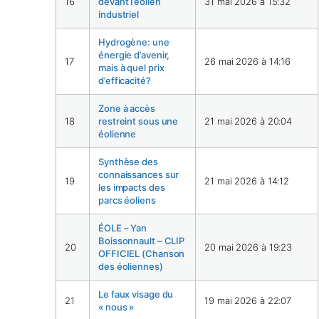
16
devant l’éolien
31 mai 2026 à 15:32
industriel
Hydrogène: une
énergie d’avenir,
17
26 mai 2026 à 14:16
mais à quel prix
d’efficacité?
Zone à accès
18
restreint sous une
21 mai 2026 à 20:04
éolienne
Synthèse des
connaissances sur
19
21 mai 2026 à 14:12
les impacts des
parcs éoliens
ÉOLE – Yan
Boissonnault – CLIP
20
20 mai 2026 à 19:23
OFFICIEL (Chanson
des éoliennes)
Le faux visage du
21
19 mai 2026 à 22:07
« nous »