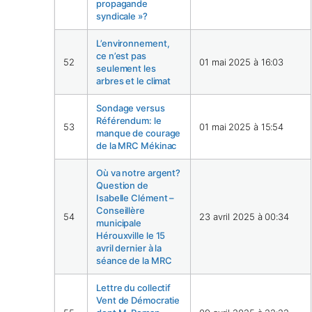
propagande
syndicale »?
L’environnement,
ce n’est pas
52
01 mai 2025 à 16:03
seulement les
arbres et le climat
Sondage versus
Référendum: le
53
01 mai 2025 à 15:54
manque de courage
de la MRC Mékinac
Où va notre argent?
Question de
Isabelle Clément –
Conseillère
54
23 avril 2025 à 00:34
municipale
Hérouxville le 15
avril dernier à la
séance de la MRC
Lettre du collectif
Vent de Démocratie