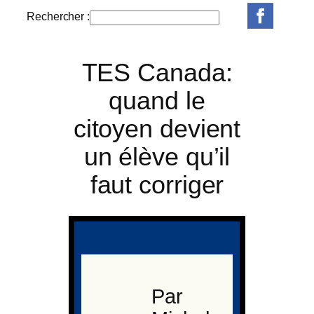
Rechercher :
R
e
c
TES Canada:
h
e
quand le
r
citoyen devient
c
h
un élève qu’il
e
r
faut corriger
Par