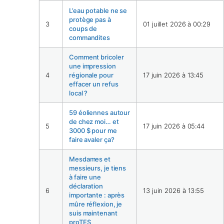
L’eau potable ne se
protège pas à
3
01 juillet 2026 à 00:29
coups de
commandites
Comment bricoler
une impression
4
régionale pour
17 juin 2026 à 13:45
effacer un refus
local ?
59 éoliennes autour
de chez moi… et
5
17 juin 2026 à 05:44
3000 $ pour me
faire avaler ça?
Mesdames et
messieurs, je tiens
à faire une
déclaration
6
13 juin 2026 à 13:55
importante : après
mûre réflexion, je
suis maintenant
proTES