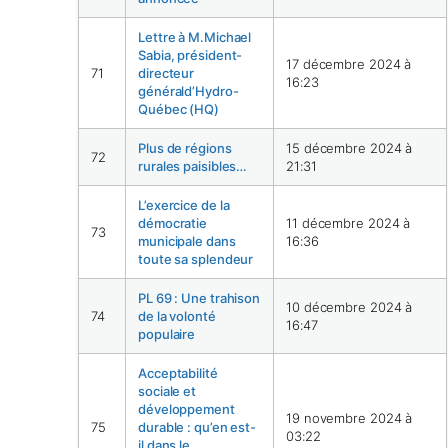
Lettre à M.Michael
Sabia, président-
17 décembre 2024 à
71
directeur
16:23
générald’Hydro-
Québec (HQ)
Plus de régions
15 décembre 2024 à
72
rurales paisibles…
21:31
L’exercice de la
démocratie
11 décembre 2024 à
73
municipale dans
16:36
toute sa splendeur
PL 69 : Une trahison
10 décembre 2024 à
74
de la volonté
16:47
populaire
Acceptabilité
sociale et
développement
19 novembre 2024 à
75
durable : qu’en est-
03:22
il dans le