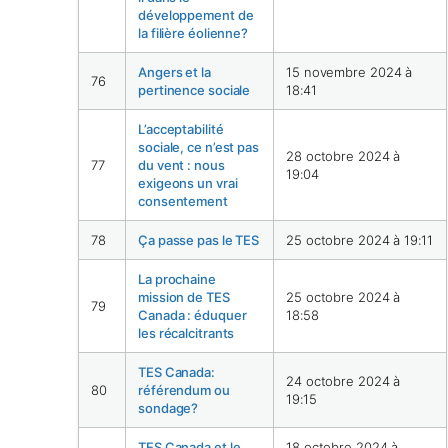
développement de
la filière éolienne?
Angers et la
15 novembre 2024 à
76
pertinence sociale
18:41
L’acceptabilité
sociale, ce n’est pas
28 octobre 2024 à
77
du vent : nous
19:04
exigeons un vrai
consentement
78
Ça passe pas le TES
25 octobre 2024 à 19:11
La prochaine
mission de TES
25 octobre 2024 à
79
Canada : éduquer
18:58
les récalcitrants
TES Canada:
24 octobre 2024 à
80
référendum ou
19:15
sondage?
TES Canada et le
18 octobre 2024 à