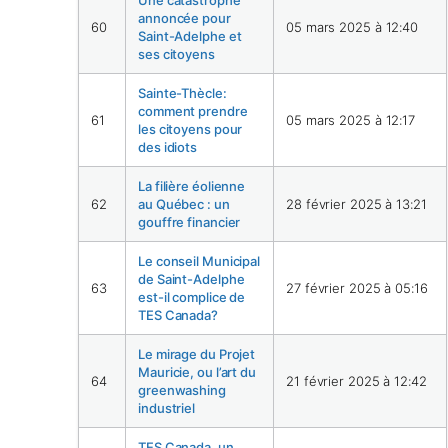
Une catastrophe
annoncée pour
60
05 mars 2025 à 12:40
Saint-Adelphe et
ses citoyens
Sainte-Thècle:
comment prendre
61
05 mars 2025 à 12:17
les citoyens pour
des idiots
La filière éolienne
62
au Québec : un
28 février 2025 à 13:21
gouffre financier
Le conseil Municipal
de Saint-Adelphe
63
27 février 2025 à 05:16
est-il complice de
TES Canada?
Le mirage du Projet
Mauricie, ou l’art du
64
21 février 2025 à 12:42
greenwashing
industriel
TES Canada, un