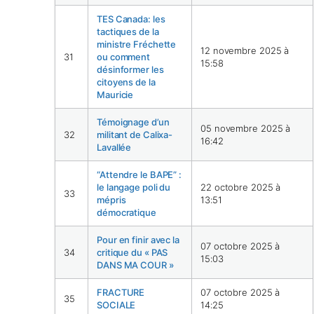
TES Canada: les
tactiques de la
ministre Fréchette
12 novembre 2025 à
31
ou comment
15:58
désinformer les
citoyens de la
Mauricie
Témoignage d’un
05 novembre 2025 à
32
militant de Calixa-
16:42
Lavallée
“Attendre le BAPE” :
le langage poli du
22 octobre 2025 à
33
mépris
13:51
démocratique
Pour en finir avec la
07 octobre 2025 à
34
critique du « PAS
15:03
DANS MA COUR »
FRACTURE
07 octobre 2025 à
35
SOCIALE
14:25