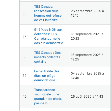
TES Canada:
l’obsession d’un
26 septembre 2025 à
36
homme qui refuse
15:16
de voir la réalité
91,5 % de NON aux
éoliennes: TES
18 septembre 2025 à
37
Canada tourne le
20:13
dos à la démocratie
TES Canada : Des
15 septembre 2025 à
38
impacts collectifs
19:25
certains
La neutralité des
04 septembre 2025 à
39
élus: un piège
14:40
démocratique
Transparence
municipale : une
40
26 août 2025 à 14:43
question de choix,
pas de loi