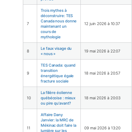
Trois mythes à
déconstruire: TES
Canada nous donne
7
12 juin 2026 à 10:37
maintenant un
cours de
mythologie
Le faux visage du
8
19 mai 2026 à 22:07
« nous »
TES Canada: quand
transition
9
18 mai 2026 à 20:57
énergétique égale
fracture sociale
La filière éolienne
10
québécoise : mieux
18 mai 2026 à 20:03
ou pire qu’avant?
Affaire Dany
Janvier: la MRC de
Mékinac doit faire la
11
09 mai 2026 à 13:20
lumière sur les