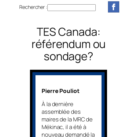
Rechercher :
R
e
c
TES Canada:
h
e
référendum ou
r
sondage?
c
h
e
r
Pierre Pouliot
À la dernière
assemblée des
maires de la MRC de
Mékinac, il a été à
nouveau demandé la