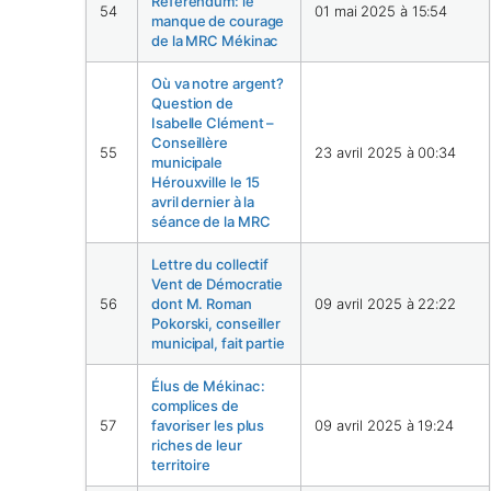
Référendum: le
54
01 mai 2025 à 15:54
manque de courage
de la MRC Mékinac
Où va notre argent?
Question de
Isabelle Clément –
Conseillère
55
23 avril 2025 à 00:34
municipale
Hérouxville le 15
avril dernier à la
séance de la MRC
Lettre du collectif
Vent de Démocratie
56
dont M. Roman
09 avril 2025 à 22:22
Pokorski, conseiller
municipal, fait partie
Élus de Mékinac :
complices de
57
favoriser les plus
09 avril 2025 à 19:24
riches de leur
territoire