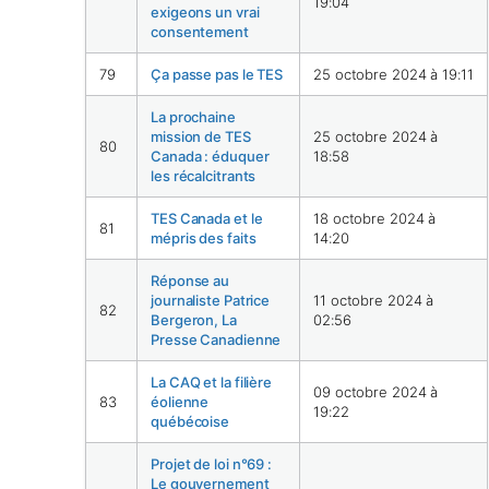
19:04
exigeons un vrai
consentement
79
Ça passe pas le TES
25 octobre 2024 à 19:11
La prochaine
mission de TES
25 octobre 2024 à
80
Canada : éduquer
18:58
les récalcitrants
TES Canada et le
18 octobre 2024 à
81
mépris des faits
14:20
Réponse au
journaliste Patrice
11 octobre 2024 à
82
Bergeron, La
02:56
Presse Canadienne
La CAQ et la filière
09 octobre 2024 à
83
éolienne
19:22
québécoise
Projet de loi n°69 :
Le gouvernement