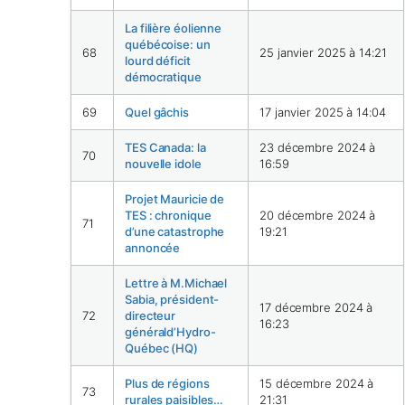
La filière éolienne
québécoise: un
68
25 janvier 2025 à 14:21
lourd déficit
démocratique
69
Quel gâchis
17 janvier 2025 à 14:04
TES Canada: la
23 décembre 2024 à
70
nouvelle idole
16:59
Projet Mauricie de
TES : chronique
20 décembre 2024 à
71
d’une catastrophe
19:21
annoncée
Lettre à M.Michael
Sabia, président-
17 décembre 2024 à
72
directeur
16:23
générald’Hydro-
Québec (HQ)
Plus de régions
15 décembre 2024 à
73
rurales paisibles…
21:31