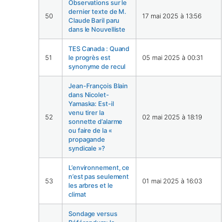
Observations sur le
dernier texte de M.
50
17 mai 2025 à 13:56
Claude Baril paru
dans le Nouvelliste
TES Canada : Quand
51
le progrès est
05 mai 2025 à 00:31
synonyme de recul
Jean-François Blain
dans Nicolet-
Yamaska: Est-il
venu tirer la
52
02 mai 2025 à 18:19
sonnette d’alarme
ou faire de la «
propagande
syndicale »?
L’environnement, ce
n’est pas seulement
53
01 mai 2025 à 16:03
les arbres et le
climat
Sondage versus