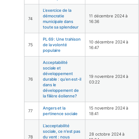
L’exercice de la
démocratie
11 décembre 2024 à
74
municipale dans
16:36
toute sa splendeur
PL 69 : Une trahison
10 décembre 2024 à
75
de la volonté
16:47
populaire
Acceptabilité
sociale et
développement
19 novembre 2024 à
76
durable : qu’en est-il
03:22
dans le
développement de
la filière éolienne?
Angers et la
15 novembre 2024 à
77
pertinence sociale
18:41
L’acceptabilité
sociale, ce n’est pas
28 octobre 2024 à
78
du vent : nous