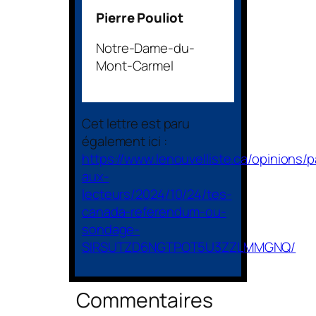
Pierre Pouliot
Notre-Dame-du-
Mont-Carmel
Cet lettre est paru
également ici :
https://www.lenouvelliste.ca/opinions/p
aux-
lecteurs/2024/10/24/tes-
canada-referendum-ou-
sondage-
SIRSUTZD6NGTPOT5U3ZZLMMGNQ/
Commentaires