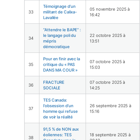
Témoignage d’un
05 novembre 2025 à
33
militant de Calixa-
16:42
Lavallée
“Attendre le BAPE” :
le langage poli du
22 octobre 2025 à
34
mépris
13:51
démocratique
Pour en finir avec la
07 octobre 2025 à
35
critique du « PAS
15:03
DANS MA COUR »
FRACTURE
07 octobre 2025 à
36
SOCIALE
14:25
TES Canada:
l’obsession d’un
26 septembre 2025 à
37
homme qui refuse
15:16
de voir la réalité
91,5 % de NON aux
éoliennes: TES
18 septembre 2025 à
38