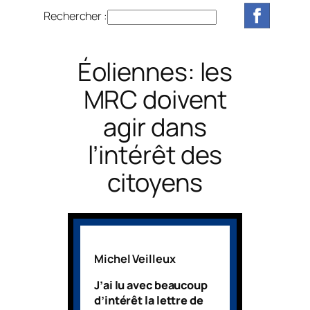
Rechercher :
R
e
c
Éoliennes: les
h
e
MRC doivent
r
agir dans
c
h
l’intérêt des
e
r
citoyens
Michel Veilleux
J’ai lu avec beaucoup
d’intérêt la lettre de