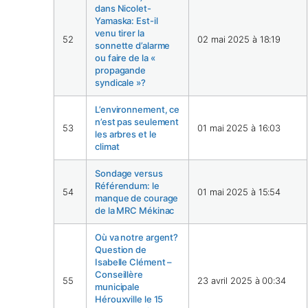
dans Nicolet-
Yamaska: Est-il
venu tirer la
52
02 mai 2025 à 18:19
sonnette d’alarme
ou faire de la «
propagande
syndicale »?
L’environnement, ce
n’est pas seulement
53
01 mai 2025 à 16:03
les arbres et le
climat
Sondage versus
Référendum: le
54
01 mai 2025 à 15:54
manque de courage
de la MRC Mékinac
Où va notre argent?
Question de
Isabelle Clément –
Conseillère
55
23 avril 2025 à 00:34
municipale
Hérouxville le 15