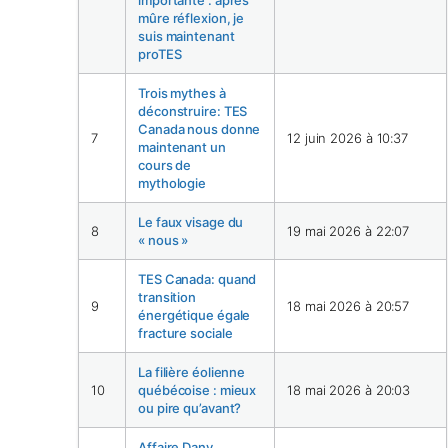
importante : après
mûre réflexion, je
suis maintenant
proTES
Trois mythes à
déconstruire: TES
Canada nous donne
7
12 juin 2026 à 10:37
maintenant un
cours de
mythologie
Le faux visage du
8
19 mai 2026 à 22:07
« nous »
TES Canada: quand
transition
9
18 mai 2026 à 20:57
énergétique égale
fracture sociale
La filière éolienne
10
québécoise : mieux
18 mai 2026 à 20:03
ou pire qu’avant?
Affaire Dany