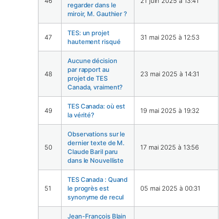
46
21 juin 2025 à 13:41
regarder dans le
miroir, M. Gauthier ?
TES: un projet
47
31 mai 2025 à 12:53
hautement risqué
Aucune décision
par rapport au
48
23 mai 2025 à 14:31
projet de TES
Canada, vraiment?
TES Canada: où est
49
19 mai 2025 à 19:32
la vérité?
Observations sur le
dernier texte de M.
50
17 mai 2025 à 13:56
Claude Baril paru
dans le Nouvelliste
TES Canada : Quand
51
le progrès est
05 mai 2025 à 00:31
synonyme de recul
Jean-François Blain