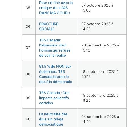
Pour en finir avec la
07 octobre 2025 à
35
critique du « PAS
15:03
DANS MA COUR »
FRACTURE
07 octobre 2025 à
36
SOCIALE
14:25
TES Canada:
l’obsession d’un
26 septembre 2025 à
37
homme qui refuse
15:16
de voir la réalité
91,5 % de NON aux
éoliennes: TES
18 septembre 2025 à
38
Canada tourne le
20:13
dos à la démocratie
TES Canada : Des
15 septembre 2025 à
39
impacts collectifs
19:25
certains
La neutralité des
04 septembre 2025 à
40
élus: un piège
14:40
démocratique