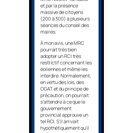
et par la présence
massive de citoyens
(200 à 300) à plusieurs
séances du conseil des
maires.
À mon avis, une MRC
pourrait très bien
adopter un RCI très
restrictif concernant les
éoliennes et même les
interdire. Normalement,
en vertu des lois, des
OGAT et du principe de
précaution, on pourrait
s’attendre à ce que le
gouvernement
provincial approuve un
tel RCI. S’il arrivait
hypothétiquement qu’il