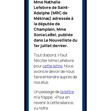
Mme Nathalie
Lefebvre de Saint-
Adelphe (MRC de
Mékinac) adressée à
la députée de
Champlain, Mme
Sonia LeBel, publiée
dans
Le Nouvelliste
du
1er juillet dernier.
Tout d’abord, il faut
féliciter Mme Lefebvre
pour
cette lettre
. Nous
avons le devoir de nous
faire entendre auprès de
nos élus.
Un passage de
la lettre
m’a frappé: «Pour en
revenir à cette séance,
vu notre