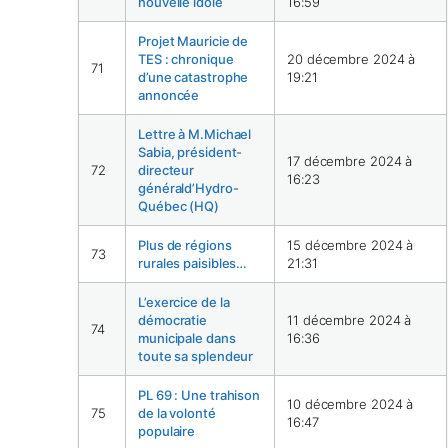
nouvelle idole
16:59
Projet Mauricie de
TES : chronique
20 décembre 2024 à
71
d’une catastrophe
19:21
annoncée
Lettre à M.Michael
Sabia, président-
17 décembre 2024 à
72
directeur
16:23
générald’Hydro-
Québec (HQ)
Plus de régions
15 décembre 2024 à
73
rurales paisibles…
21:31
L’exercice de la
démocratie
11 décembre 2024 à
74
municipale dans
16:36
toute sa splendeur
PL 69 : Une trahison
10 décembre 2024 à
75
de la volonté
16:47
populaire