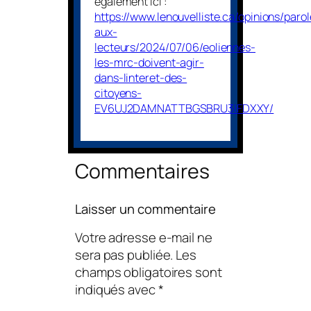
également ici :
https://www.lenouvelliste.ca/opinions/parol
aux-
lecteurs/2024/07/06/eoliennes-
les-mrc-doivent-agir-
dans-linteret-des-
citoyens-
EV6UJ2DAMNATTBGSBRU3IFDXXY/
Commentaires
Laisser un commentaire
Votre adresse e-mail ne
sera pas publiée.
Les
champs obligatoires sont
indiqués avec
*