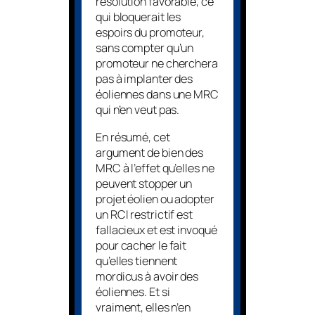
résolution favorable, ce
qui bloquerait les
espoirs du promoteur,
sans compter qu’un
promoteur ne cherchera
pas à implanter des
éoliennes dans une MRC
qui n’en veut pas.
En résumé, cet
argument de bien des
MRC à l’effet qu’elles ne
peuvent stopper un
projet éolien ou adopter
un RCI restrictif est
fallacieux et est invoqué
pour cacher le fait
qu’elles tiennent
mordicus à avoir des
éoliennes. Et si
vraiment, elles n’en