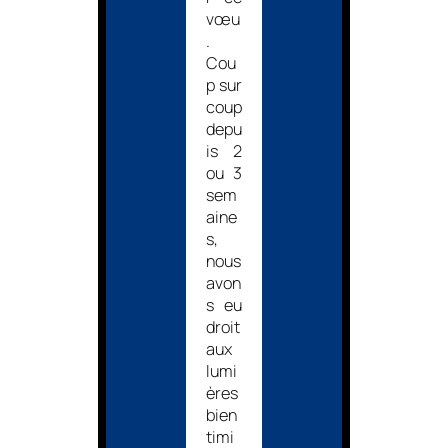
vœu
.
Cou
p sur
coup
depu
is 2
ou 3
sem
aine
s,
nous
avon
s eu
droit
aux
lumi
ères
bien
timi