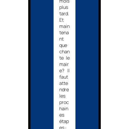
mois
plus
tard.
Et
main
tena
nt
que
chan
te le
mair
e? Il
faut
atte
ndre
les
proc
hain
es
étap
es :