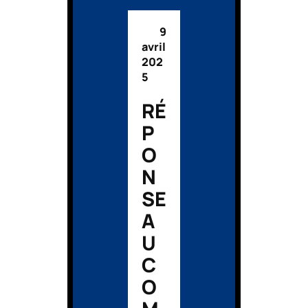
9
avril
202
5
RÉ
P
O
N
SE
A
U
C
O