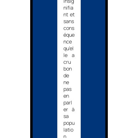
insig
nifia
nt et
sans
cons
éque
nce
qu’el
le a
cru
bon
de
ne
pas
en
parl
er à
sa
popu
latio
n