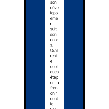
son
déve
lopp
eme
nt
suit
son
cour
s.
Qu’il
rest
e
quel
ques
étap
es à
fran
chir
dont
le