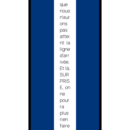
que
nous
n’aur
ons
pas
attei
nt la
ligne
d’arr
ivée.
Et là,
SUR
PRIS
E, on
ne
pour
ra
plus
rien
faire