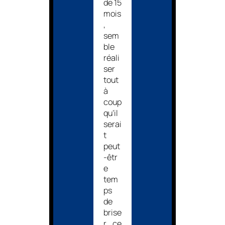
de 15
mois
,
sem
ble
réali
ser
tout
à
coup
qu’il
serai
t
peut
-êtr
e
tem
ps
de
brise
r ce