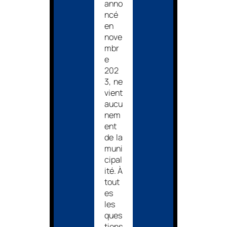
anno
ncé
en
nove
mbr
e
202
3, ne
vient
aucu
nem
ent
de la
muni
cipal
ité. À
tout
es
les
ques
tions