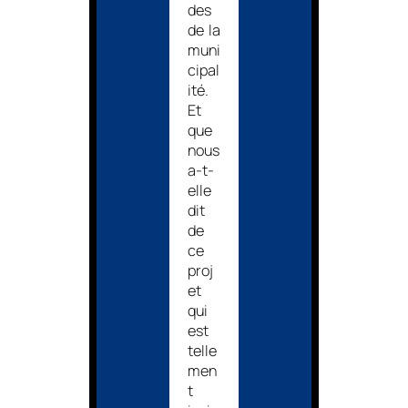
des
de la
muni
cipal
ité.
Et
que
nous
a-t-
elle
dit
de
ce
proj
et
qui
est
telle
men
t