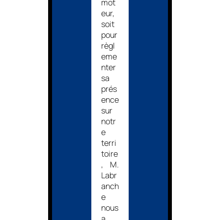
mot
eur,
soit
pour
règl
eme
nter
sa
prés
ence
sur
notr
e
terri
toire
, M.
Labr
anch
e
nous
a