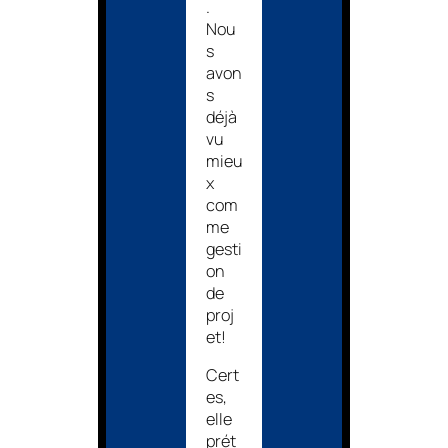
.
Nou
s
avon
s
déjà
vu
mieu
x
com
me
gesti
on
de
proj
et!
Cert
es,
elle
prét