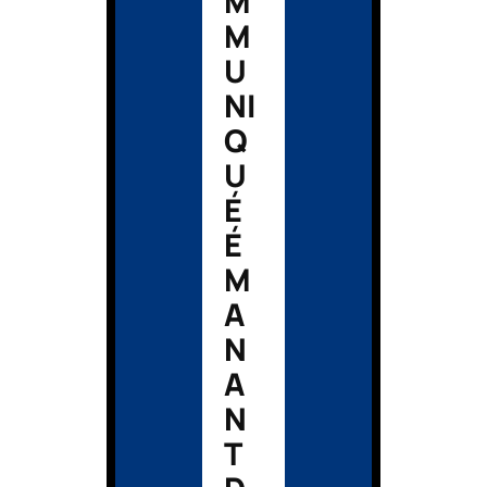
M
M
U
NI
Q
U
É
É
M
A
N
A
N
T