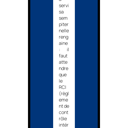
servi
sa
sem
piter
nelle
reng
aine
: il
faut
atte
ndre
que
le
RCI
(règl
eme
nt de
cont
rôle
intér