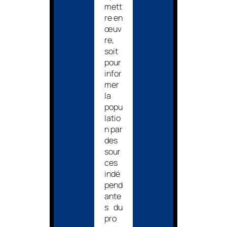
mett
re en
œuv
re,
soit
pour
infor
mer
la
popu
latio
n par
des
sour
ces
indé
pend
ante
s du
pro