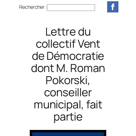
Rechercher :
R
e
c
Lettre du
h
e
collectif Vent
r
de Démocratie
c
h
dont M. Roman
e
r
Pokorski,
conseiller
municipal, fait
partie