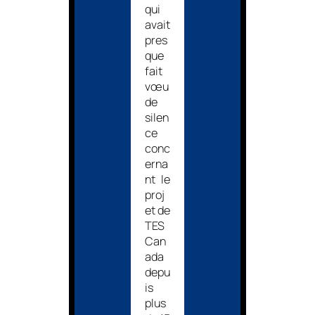
qui
avait
pres
que
fait
vœu
de
silen
ce
conc
erna
nt le
proj
et de
TES
Can
ada
depu
is
plus