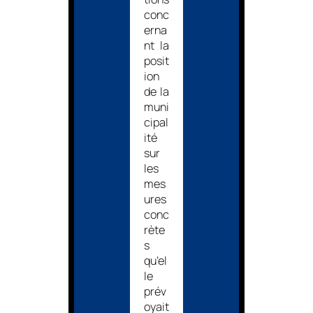
conc
erna
nt la
posit
ion
de la
muni
cipal
ité
sur
les
mes
ures
conc
rète
s
qu’el
le
prév
oyait