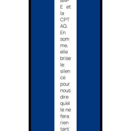
BAP
E et
la
CPT
AQ.
En
som
me,
elle
brise
le
silen
ce
pour
nous
dire
qu’el
le ne
fera
rien
tant