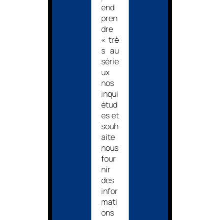
end
pren
dre
« trè
s au
série
ux
nos
inqui
étud
es et
souh
aite
nous
four
nir
des
infor
mati
ons