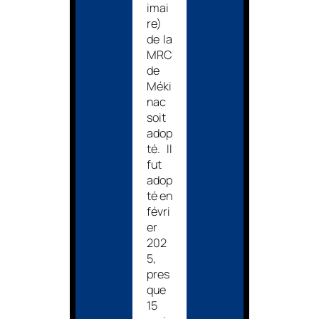
imai
re)
de la
MRC
de
Méki
nac
soit
adop
té. Il
fut
adop
té en
févri
er
202
5,
pres
que
15