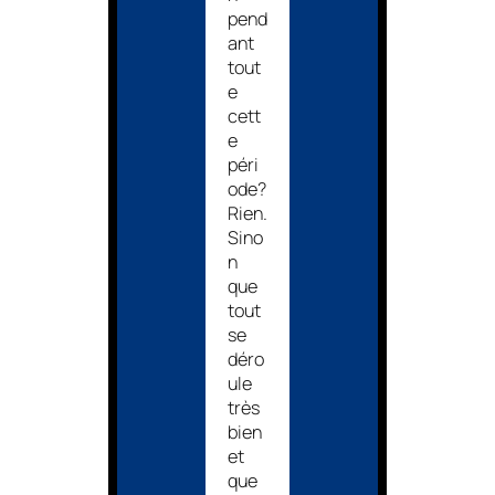
pend
ant
tout
e
cett
e
péri
ode?
Rien.
Sino
n
que
tout
se
déro
ule
très
bien
et
que