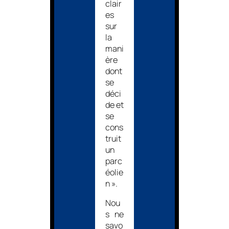
clair
es
sur
la
mani
ère
dont
se
déci
de et
se
cons
truit
un
parc
éolie
n ».
Nou
s ne
savo